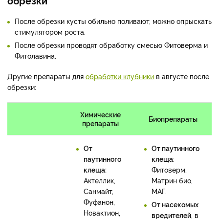
обрезки
После обрезки кусты обильно поливают, можно опрыскать
стимулятором роста.
После обрезки проводят обработку смесью Фитоверма и
Фитолавина.
Другие препараты для
обработки клубники
в августе после
обрезки:
Химические
Биопрепараты
препараты
От
От паутинного
паутинного
клеща
:
клеща:
Фитоверм,
Актеллик,
Матрин био,
Санмайт,
МАГ.
Фуфанон,
От насекомых
Новактион,
вредителей
, в