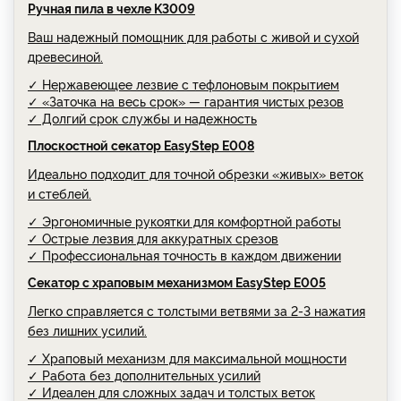
Ручная пила в чехле K3009
Ваш надежный помощник для работы с живой и сухой
древесиной.
✓ Нержавеющее лезвие с тефлоновым покрытием
✓ «Заточка на весь срок» — гарантия чистых резов
✓ Долгий срок службы и надежность
Плоскостной секатор EasyStep E008
Идеально подходит для точной обрезки «живых» веток
и стеблей.
✓ Эргономичные рукоятки для комфортной работы
✓ Острые лезвия для аккуратных срезов
✓ Профессиональная точность в каждом движении
Секатор с храповым механизмом EasyStep E005
Легко справляется с толстыми ветвями за 2-3 нажатия
без лишних усилий.
✓ Храповый механизм для максимальной мощности
✓ Работа без дополнительных усилий
✓ Идеален для сложных задач и толстых веток