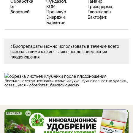
Обработка
Фундазол,
Гамаир,
от
ХОМ,
Триходерма,
болезней
Превикур
Глиокладин,
Энерджи,
Бактофит.
Байлетон
❗ Биопрепараты можно использовать в течение всего
сезона, а химические – лишь после завершения
плодоношения.
Листья с налетом, пятнаями, вялые и сухие, лучше полностью удалить,
оставшиеся – обработать баковой смесью
РЕКЛАМА