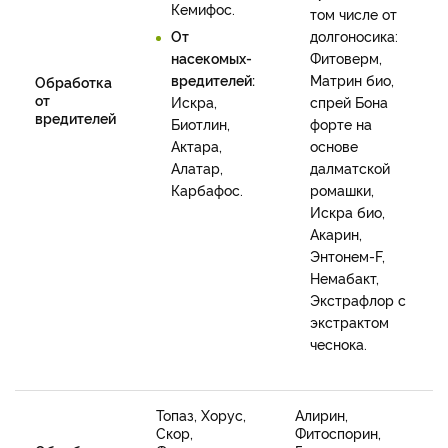
Кемифос.
том числе от
От
долгоносика:
насекомых-
Фитоверм,
вредителей:
Матрин био,
Обработка
от
Искра,
спрей Бона
вредителей
Биотлин,
форте на
Актара,
основе
Алатар,
далматской
Карбафос.
ромашки,
Искра био,
Акарин,
Энтонем-F,
Немабакт,
Экстрафлор с
экстрактом
чеснока.
Топаз, Хорус,
Алирин,
Скор,
Фитоспорин,