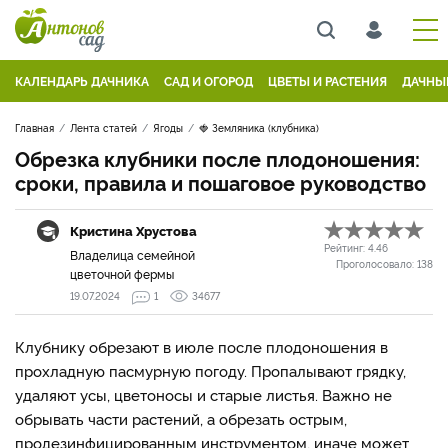
КАЛЕНДАРЬ ДАЧНИКА
САД И ОГОРОД
ЦВЕТЫ И РАСТЕНИЯ
ДАЧНЫ
Главная
Лента статей
Ягоды
🍓 Земляника (клубника)
Обрезка клубники после плодоношения:
сроки, правила и пошаговое руководство
Кристина Хрустова
Рейтинг:
4.46
Владелица семейной
Проголосовало:
138
цветочной фермы
19.07.2024
1
34677
Клубнику обрезают в июле после плодоношения в
прохладную пасмурную погоду. Пропалывают грядку,
удаляют усы, цветоносы и старые листья. Важно не
обрывать части растений, а обрезать острым,
продезинфицированным инструментом, иначе может