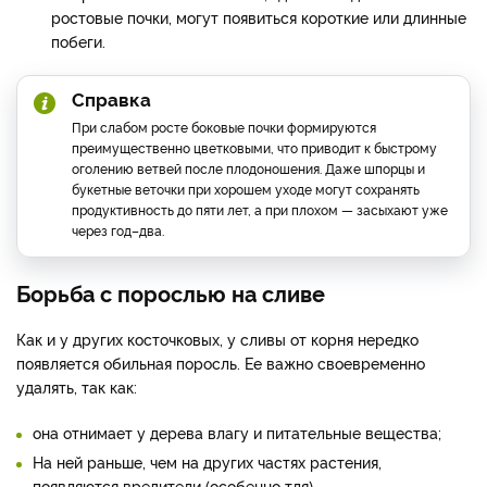
ростовые почки, могут появиться короткие или длинные
побеги.
Справка
При слабом росте боковые почки формируются
преимущественно цветковыми, что приводит к быстрому
оголению ветвей после плодоношения. Даже шпорцы и
букетные веточки при хорошем уходе могут сохранять
продуктивность до пяти лет, а при плохом — засыхают уже
через год–два.
Борьба с порослью на сливе
Как и у других косточковых, у сливы от корня нередко
появляется обильная поросль. Ее важно своевременно
удалять, так как:
она отнимает у дерева влагу и питательные вещества;
На ней раньше, чем на других частях растения,
появляются вредители (особенно тля).