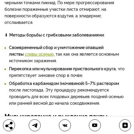
черными точками пикнид. По мере прогрессирования
болезни пораженные участки листа отмирают, на
поверхности образуются вздутия, а эпидермис
отслаивается.
⬇
Методы борьбы с грибковыми заболеваниями
:
Своевременный сбор и уничтожение опавшей
листвы
сливы осенью
, так как она является основным
источником заражения.
Перекопка или мульчирование приствольного круга
, что
препятствует зимовке спор в почве.
Обработка карбамидом (мочевиной) 5–7% раствором
после листопада. Эту процедуру рекомендуется
проводить для всех плодовых деревьев поздней осенью
или ранней весной до начала сокодвижения.
Мульчирование и рыхление почвы
Отдельного внимания заслуживает мульчирование сливы –