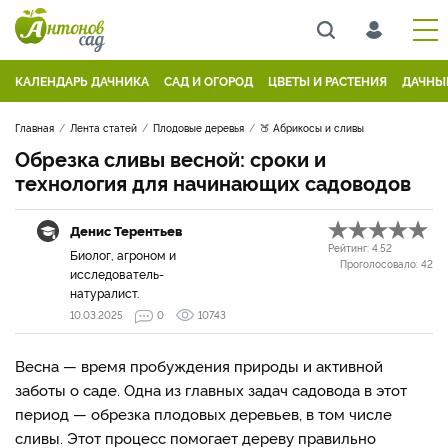
КАЛЕНДАРЬ ДАЧНИКА
САД И ОГОРОД
ЦВЕТЫ И РАСТЕНИЯ
ДАЧНЫ
Главная
Лента статей
Плодовые деревья
🍑 Абрикосы и сливы
Обрезка сливы весной: сроки и
технология для начинающих садоводов
Денис Терентьев
Рейтинг:
4.52
Биолог, агроном и
Проголосовало:
42
исследователь-
натуралист.
10.03.2025
0
10743
Весна — время пробуждения природы и активной
заботы о саде. Одна из главных задач садовода в этот
период — обрезка плодовых деревьев, в том числе
сливы. Этот процесс помогает дереву правильно