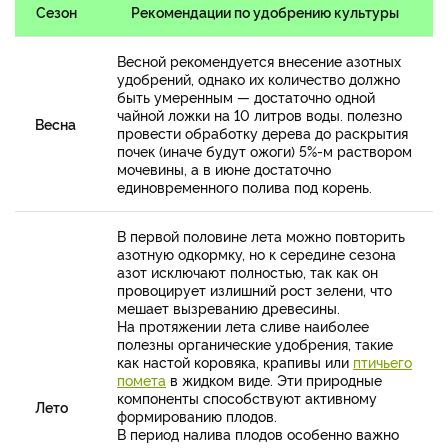
Сезон
Рекомендации по удобрению культуры
Весной рекомендуется внесение азотных
удобрений, однако их количество должно
быть умеренным — достаточно одной
чайной ложки на 10 литров воды. полезно
Весна
провести обработку дерева до раскрытия
почек (иначе будут ожоги) 5%-м раствором
мочевины, а в июне достаточно
единовременного полива под корень.
В первой половине лета можно повторить
азотную одкормку, но к середине сезона
азот исключают полностью, так как он
провоцирует излишний рост зелени, что
мешает вызреванию древесины.
На протяжении лета сливе наиболее
полезны органические удобрения, такие
как настой коровяка, крапивы или
птичьего
помета
в жидком виде. Эти природные
компоненты способствуют активному
Лето
формированию плодов.
В период налива плодов особенно важно