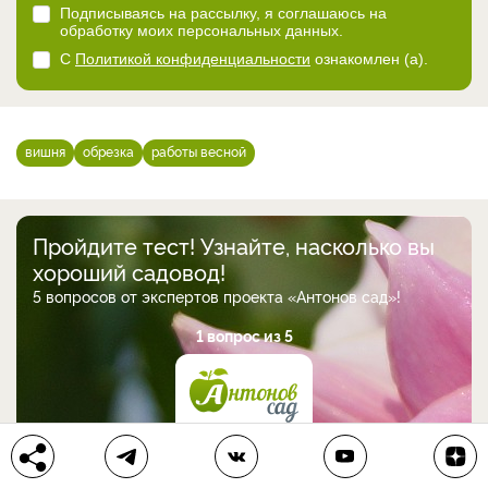
Подписываясь на рассылку, я соглашаюсь на
обработку моих персональных данных.
С
Политикой конфиденциальности
ознакомлен (а).
вишня
обрезка
работы весной
Пройдите тест! Узнайте, насколько вы
хороший садовод!
5 вопросов от экспертов проекта «Антонов сад»!
1 вопрос из 5
Какой температурой должна быть вода для