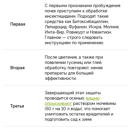
С первыми признаками пробуждения
почек приступаем к обработке
инсектицидами. Подходят такие
средства как Битоксибациллин,
Первая
Лепидоцид, Фуфанон, Искра, Молния,
Инта-Вир, Ровикурт и Новактион.
Главное — строго следовать
инструкциям по применению.
После цветения, а также при
появлении гусениц или тлей,
Вторая
обработку повторяют, меняя
препараты для большей
эффективности.
Завершающий этап защиты
проводится осенью:
вишню
опрыскивают
раствором мочевины
Третья
(50 г на 10 л воды), что помогает
уничтожить остатки вредителей и
подготовить сад к зиме.