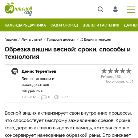
КАЛЕНДАРЬ ДАЧНИКА
САД И ОГОРОД
ЦВЕТЫ И РАСТЕНИЯ
ДАЧНЫ
Главная
Лента статей
Плодовые деревья
🍒 Вишня и черешня
Обрезка вишни весной: сроки, способы и
технология
Денис Терентьев
Рейтинг:
4.62
Биолог, агроном и
Проголосовало:
34
исследователь-
натуралист.
13.02.2025
0
8537
Весной вишня активизирует свои внутренние процессы,
что способствует быстрому заживлению срезов. Кроме
того, дерево активно выделяет камедь, которая словно
консервирует нанесенные обрезкой раны. Это снижает