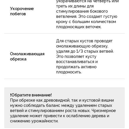
укорачиваются на четверть или
треть их длины для
Укорочение
стимулирования бокового
побегов
ветвления. Это создает густую
крону с большим количеством
плодоносящих веточек.
Для старых кустов проводят
омолаживающую обрезку,
удаляя до 1/3 старых ветвей.
Омолаживающая
Это позволяет кусту
обрезка
восстанавливаться и
продолжать активно
плодоносить.
❗
Обратите внимание!
При обрезке как древовидной, так и кустовой вишни
нужно соблюдать баланс между удалением старых
ветвей и стимулированием роста новых. Чрезмерное
удаление может привести к ослаблению дерева и
снижению урожайности.