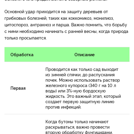
Основной удар приходится на защиту деревьев от
грибковых болезней, таких как коккомикоз, монилиоз,
цитоспороз, антракноз и парша. Важно помнить, что борьбу
с ними необходимо начинать с ранней весны, когда природа
только просыпается.
Обработка
Описание
Проводится как только сад выходит
из зимней спячки, до распускания
почек. Можно использовать раствор
железного купороса (340 г на 10 л
Первая
воды) или 3%-ную бордоскую
жидкость. Это важный этап, который
создает первую защитную линию
против инфекций.
Когда бутоны только начинают
раскрываться, важно провести
вторую обработку фунгицидами,