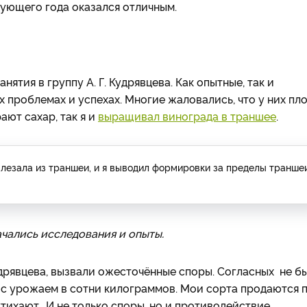
ующего года оказался отличным.
нятия в группу А. Г. Кудрявцева. Как опытные, так и
проблемах и успехах. Многие жаловались, что у них пл
ают сахар, так я и
выращивал винограда в траншее
.
ылезала из траншеи, и я выводил формировки за пределы транше
ачались исследования и опыты.
удрявцева, вызвали ожесточённые споры. Согласных не бы
 с урожаем в сотни килограммов. Мои сорта продаются 
утихают. И не только споры, но и противодействие