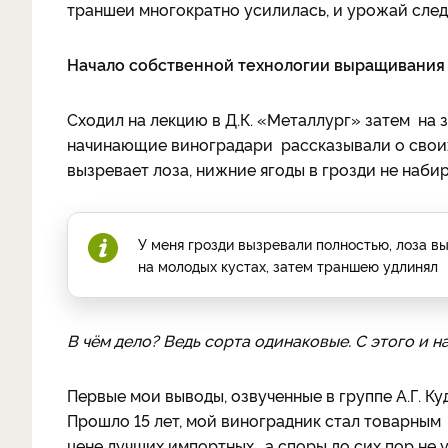
траншеи многократно усилилась, и урожай след
Начало собственной технологии выращивания
Сходил на лекцию в Д.К. «Металлург» затем на за
начинающие виноградари рассказывали о своих 
вызревает лоза, нижние ягоды в грозди не набир
У меня грозди вызревали полностью, лоза в
на молодых кустах, затем траншею удлинял
В чём дело? Ведь сорта одинаковые. С этого и н
Первые мои выводы, озвученные в группе А.Г. К
Прошло 15 лет, мой виноградник стал товарным
цене лучших импортных, а споры до сих пор не 