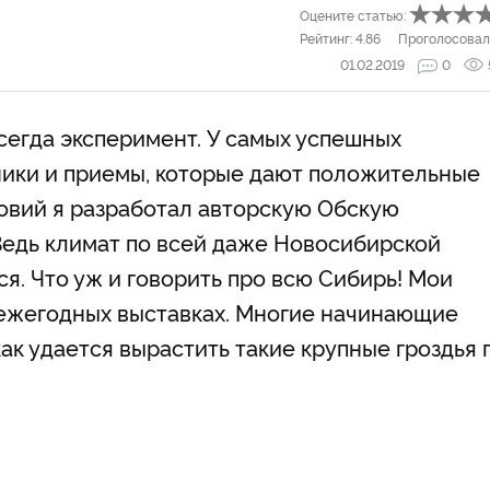
Оцените статью:
Рейтинг:
4.86
Проголосовал
01.02.2019
0
егда эксперимент. У самых успешных
ники и приемы, которые дают положительные
ловий я разработал авторскую Обскую
Ведь климат по всей даже Новосибирской
я. Что уж и говорить про всю Сибирь! Мои
 ежегодных выставках. Многие начинающие
ак удается вырастить такие крупные гроздья 