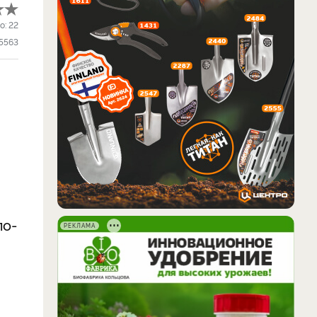
о:
22
5563
по-
РЕКЛАМА