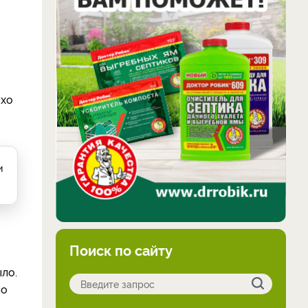
охо
и
Поиск по сайту
ло.
по