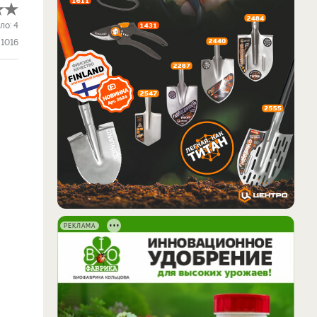
ло:
4
1016
РЕКЛАМА