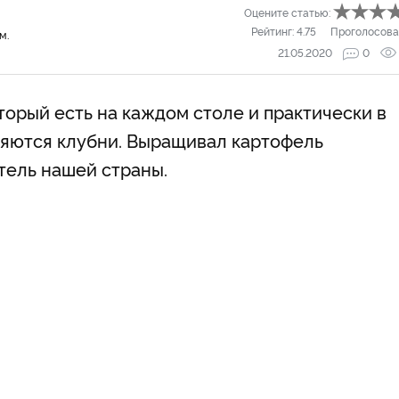
Оцените статью:
Рейтинг:
4.75
Проголосова
м.
21.05.2020
0
оторый есть на каждом столе и практически в
ляются клубни. Выращивал картофель
тель нашей страны.