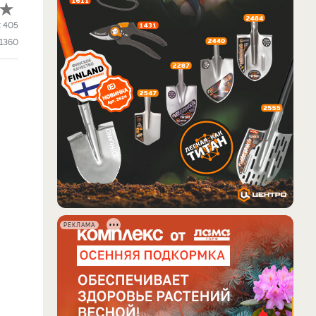
:
405
1360
РЕКЛАМА