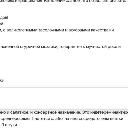
овиях выращивания. Ветвление слабое, что позволяет значител
дов!
й.
м, с великолепными засолочными и вкусовыми качествами.
кновенной огуречной мозаики, толерантен к мучнистой росе и
та
но и салатное, и консервное назначение. Это индетереминантно
я среднерослым. Плетется слабо, на нем сосредоточены цветки
-3 штуки.