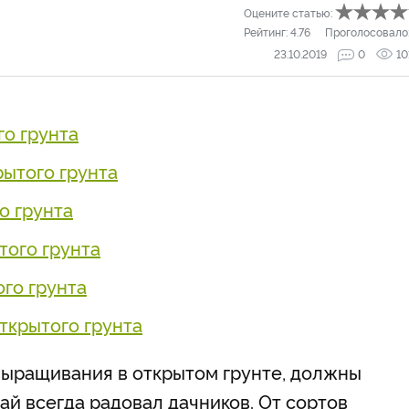
Оцените статью:
Рейтинг:
4.76
Проголосовало
23.10.2019
0
10
го грунта
рытого грунта
о грунта
того грунта
го грунта
ткрытого грунта
выращивания в открытом грунте, должны
ай всегда радовал дачников. От сортов