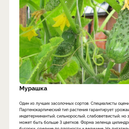
Мурашка
Один из лучших засолочных сортов. Специалисты оцен
Партенокарпический тип растения гарантирует урожаи 
индетерминантый, сильнорослый, слабоветвистый, но з
может быть больше 3 цветков. Форма зеленца цилиндр
бугорки, средние по плотности и величине. На питател