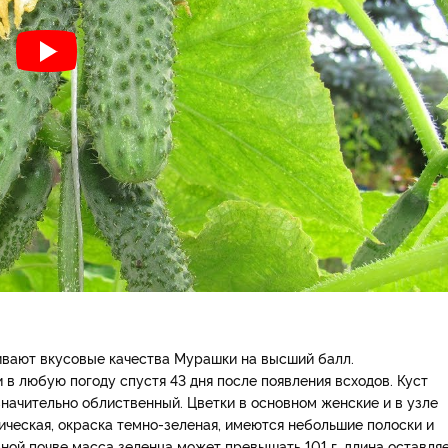
ивают вкусовые качества Мурашки на высший балл.
в любую погоду спустя 43 дня после появления всходов. Куст
начительно облиственный. Цветки в основном женские и в узле
ическая, окраска темно-зеленая, имеются небольшие полоски и
ьной почве масса зеленца может превышать 101 г, длина оставля