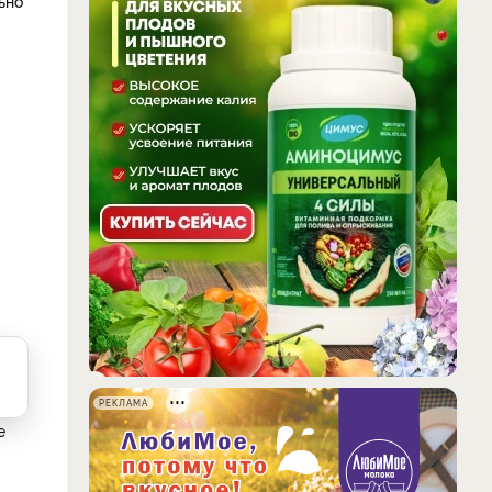
ьно
РЕКЛАМА
е