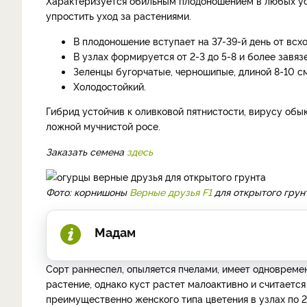
Характеризуется обильным плодоношением в любых усл
упростить уход за растениями.
В плодоношение вступает на 37-39-й день от всхо
В узлах формируется от 2-3 до 5-8 и более завязе
Зеленцы бугорчатые, черношипые, длиной 8-10 с
Холодостойкий.
Гибрид устойчив к оливковой пятнистости, вирусу обы
ложной мучнистой росе.
Заказать семена
здесь
Фото: корнишоны
Верные друзья F1
для открытого грун
Мадам
Сорт раннеспел, опыляется пчелами, имеет одновремен
растение, однако куст растет малоактивно и считаетс
преимущественно женского типа цветения в узлах по 2