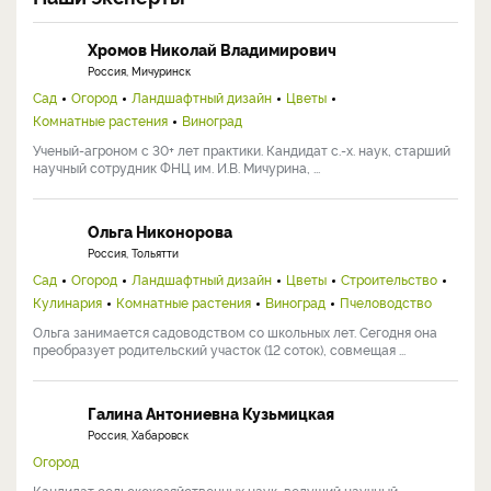
Хромов Николай Владимирович
Россия, Мичуринск
Сад
Огород
Ландшафтный дизайн
Цветы
Комнатные растения
Виноград
Ученый-агроном с 30+ лет практики. Кандидат с.-х. наук, старший
научный сотрудник ФНЦ им. И.В. Мичурина, ...
Ольга Никонорова
Россия, Тольятти
Сад
Огород
Ландшафтный дизайн
Цветы
Строительство
Кулинария
Комнатные растения
Виноград
Пчеловодство
Ольга занимается садоводством со школьных лет. Сегодня она
преобразует родительский участок (12 соток), совмещая ...
Галина Антониевна Кузьмицкая
Россия, Хабаровск
Огород
Кандидат сельскохозяйственных наук, ведущий научный