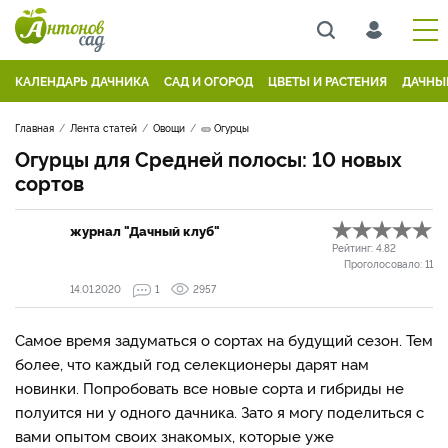
КАЛЕНДАРЬ ДАЧНИКА
САД И ОГОРОД
ЦВЕТЫ И РАСТЕНИЯ
ДАЧНЫ
Главная
Лента статей
Овощи
🥒 Огурцы
Огурцы для Средней полосы: 10 новых
сортов
журнал "Дачный клуб"
Рейтинг:
4.82
Проголосовало:
11
14.01.2020
1
2957
Самое время задуматься о сортах на будущий сезон. Тем
более, что каждый год селекционеры дарят нам
новинки. Попробовать все новые сорта и гибриды не
полуится ни у одного дачника. Зато я могу поделиться с
вами опытом своих знакомых, которые уже