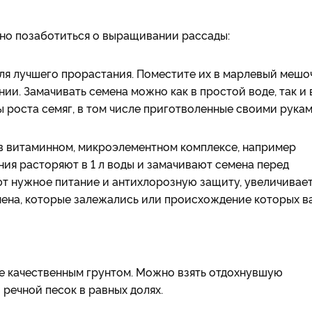
жно позаботиться о выращивании рассады:
для лучшего прорастания. Поместите их в марлевый мешо
ии. Замачивать семена можно как в простой воде, так и 
 роста семяг, в том числе приготволенные своими рука
в витаминном, микроэлементном комплексе, например
ения расторяют в 1 л воды и замачивают семена перед
ают нужное питание и антихлорозную защиту, увеличивае
мена, которые залежались или происхождение которых в
ые качественным грунтом. Можно взять отдохнувшую
 речной песок в равных долях.