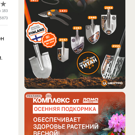
о:
183
5873
он
.
РЕКЛАМА