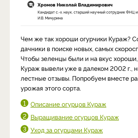
Хромов Николай Владимирович
Кандидат с.-х. наук, старший научный сотрудник ФНЦ и
И.В. Мичурина
Чем же так хороши огурчики Кураж? С
дачники в поиске новых, самых скорос
Чтобы зеленцы были и на вкус хороши, 
Кураж вывели уже в далеком 2002 г., н
лестные отзывы. Попробуем вместе ра
урожая этого сорта.
Описание огурцов Кураж
Выращивание огурцов Кураж
Уход за огурцами Кураж