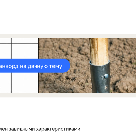
канворд на дачную тему
елен завидными характеристиками: