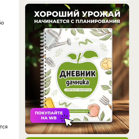
бо
тся