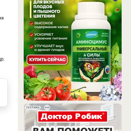
ия
р,
РЕКЛАМА