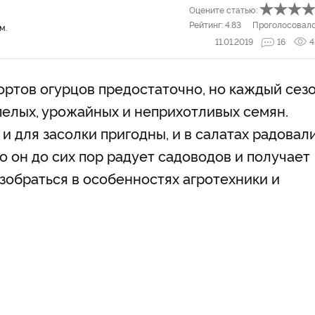
Оцените статью:
Рейтинг:
4.83
Проголосовал
м.
11.01.2019
16
4
ортов огурцов предостаточно, но каждый сез
пелых, урожайных и неприхотливых семян.
и для засолки пригодны, и в салатах радовали
о он до сих пор радует садоводов и получает
зобраться в особенностях агротехники и