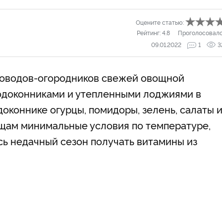
Оцените статью:
Рейтинг:
4.8
Проголосовал
09.01.2022
1
3
доводов-огородников свежей овощной
одоконниками и утепленными лоджиями в
доконнике огурцы, помидоры, зелень, салаты 
ощам минимальные условия по температуре,
ь недачный сезон получать витамины из