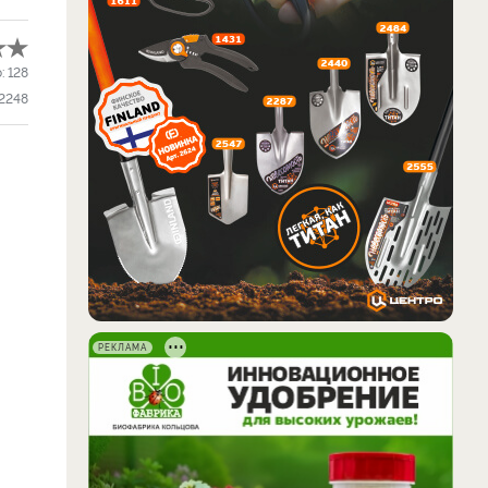
о:
128
2248
и
РЕКЛАМА