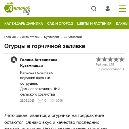
КАЛЕНДАРЬ ДАЧНИКА
САД И ОГОРОД
ЦВЕТЫ И РАСТЕНИЯ
ДАЧНЫ
Главная
Лента статей
Кулинария
🥒 Заготовки
Огурцы в горчичной заливке
Галина Антониевна
Кузьмицкая
Рейтинг:
4.75
Проголосовало:
4
Кандидат с.-х. наук,
ведущий научный
сотрудник
Дальневосточного НИИ
сельского хозяйства
21.08.2018
0
1048
Лето заканчивается, а огурчики на грядках еще
остаются. Однако вкус и качество последних
плодов уже не те. Чтобы спасти остатки ценного