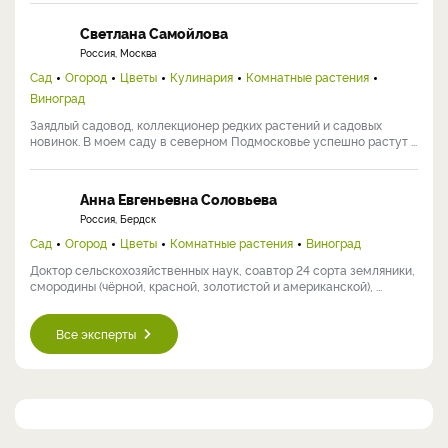
Россия, Тольятти
Сад
Огород
Ландшафтный дизайн
Цветы
Строительство
Кулинария
Комнатные растения
Виноград
Пчеловодство
Ольга занимается садоводством со школьных лет. Сегодня она
преобразует родительский участок (12 соток), совмещая ...
Галина Антониевна Кузьмицкая
Россия, Хабаровск
Огород
Кандидат сельскохозяйственных наук, ведущий научный
сотрудник отдела овощных культур и картофеля
Дальневосточного НИИ ...
Светлана Самойлова
Россия, Москва
Сад
Огород
Цветы
Кулинария
Комнатные растения
Виноград
Заядлый садовод, коллекционер редких растений и садовых
новинок. В моем саду в северном Подмосковье успешно растут ...