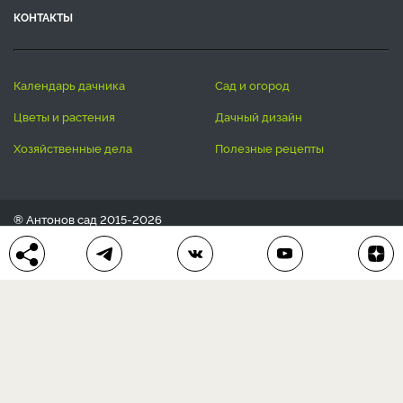
Подписываясь на рассылку, я соглашаюсь на обработку моих
персональных данных.
С
Политикой конфиденциальности
ознакомлен (а).
ЛЕНТА СТАТЕЙ
БЛОГ
ВОПРОС-ОТВЕТ
АВТОРЫ
КОНКУРСЫ
ПОДАРКИ
РЕЦЕПТЫ
ТОВАРЫ
ПОМОЩЬ
О ПРОЕКТЕ
КОНТАКТЫ
календарь дачника
сад и огород
цветы и растения
дачный дизайн
хозяйственные дела
полезные рецепты