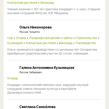
Комнатные растения
Виноград
Ученый-агроном с 30+ лет практики. Кандидат с.-х. наук, старший
научный сотрудник ФНЦ им. И.В. Мичурина, ...
Ольга Никонорова
Россия, Тольятти
Сад
Огород
Ландшафтный дизайн
Цветы
Строительство
Кулинария
Комнатные растения
Виноград
Пчеловодство
Ольга занимается садоводством со школьных лет. Сегодня она
преобразует родительский участок (12 соток), совмещая ...
Галина Антониевна Кузьмицкая
Россия, Хабаровск
Огород
Кандидат сельскохозяйственных наук, ведущий научный
сотрудник отдела овощных культур и картофеля
Дальневосточного НИИ ...
Светлана Самойлова