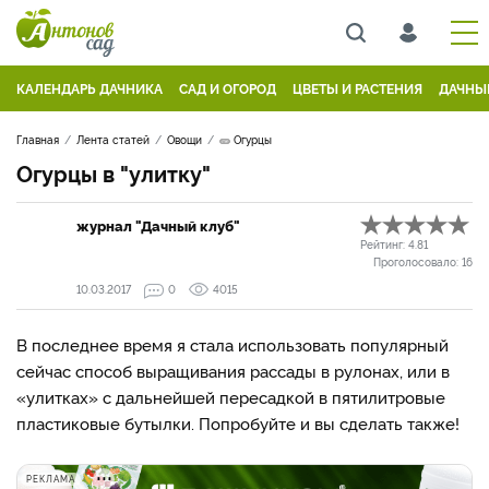
КАЛЕНДАРЬ ДАЧНИКА
САД И ОГОРОД
ЦВЕТЫ И РАСТЕНИЯ
ДАЧНЫ
Главная
Лента статей
Овощи
🥒 Огурцы
Огурцы в "улитку"
журнал "Дачный клуб"
Рейтинг:
4.81
Проголосовало:
16
10.03.2017
0
4015
В последнее время я стала использовать популярный
сейчас способ выращивания рассады в рулонах, или в
«улитках» с дальнейшей пересадкой в пятилитровые
пластиковые бутылки. Попробуйте и вы сделать также!
РЕКЛАМА