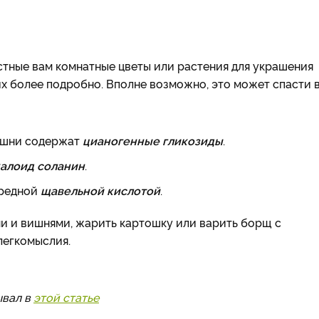
естные вам комнатные цветы или растения для украшения
них более подробно. Вполне возможно, это может спасти 
вишни содержат
цианогенные гликозиды
.
калоид соланин
.
вредной
щавельной кислотой
.
ми и вишнями, жарить картошку или варить борщ с
легкомыслия.
ывал в
этой статье