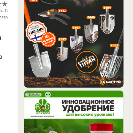
ло:
11
2870
,
а
РЕКЛАМА