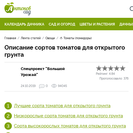
КАЛЕНДАРЬ ДАЧНИКА
САД И ОГОРОД
ЦВЕТЫ И РАСТЕНИЯ
ДАЧНЫ
Главная
Лента статей
Овощи
🍅 Томаты (помидоры)
Описание сортов томатов для открытого
грунта
Спецпроект "Большой
Урожай"
Рейтинг:
4.84
Проголосовало:
376
24.10.2019
0
94045
Лучшие сорта томатов для открытого грунта
Низкорослые сорта томатов для открытого грунта
Сорта высокорослых томатов для открытого грунта