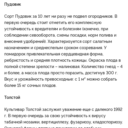
Пудовик
Сорт Пудовик за 10 лет ни разу не подвел огородников. В
первую очередь стоит отметить его комплексную
устойчивость к вредителям и болезням (конечно, при
соблюдении севооборота, схемы посадки, норм полива и
внесения удобрений). Характеризуется сорт салатным
назначением и среднеспелым сроком созревания. У
помидорок привлекательная сердцевидная форма,
ребристость и средняя плотность кожицы. Окраска плода в
полной степени зрелости – малиновая. Количество гнезд – 4
и более, а масса плода просто поразить, достигнув 300 г.
Вкус и урожайность превосходные: с 1 м² можно собрать
более 15 кг сочных плодов.
Толстой
Культивар Толстой заслужил уважение еще с далекого 1992
г. В первую очередь за свою устойчивость к вирусу
табачной мозаики, вертициллезу, фузариозу, кладоспориозу.
Округлой формы плотные помидорки со слабыми