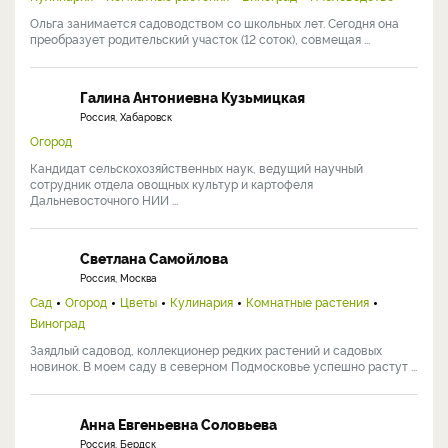
Ольга занимается садоводством со школьных лет. Сегодня она
преобразует родительский участок (12 соток), совмещая ...
Галина Антониевна Кузьмицкая
Россия, Хабаровск
Огород
Кандидат сельскохозяйственных наук, ведущий научный
сотрудник отдела овощных культур и картофеля
Дальневосточного НИИ ...
Светлана Самойлова
Россия, Москва
Сад
Огород
Цветы
Кулинария
Комнатные растения
Виноград
Заядлый садовод, коллекционер редких растений и садовых
новинок. В моем саду в северном Подмосковье успешно растут ...
Анна Евгеньевна Соловьева
Россия, Бердск