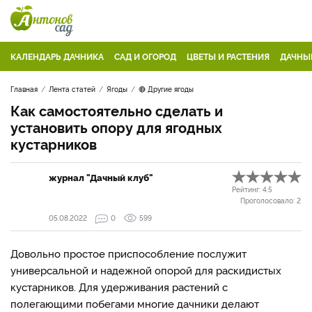
КАЛЕНДАРЬ ДАЧНИКА
САД И ОГОРОД
ЦВЕТЫ И РАСТЕНИЯ
ДАЧНЫ
Главная
Лента статей
Ягоды
🔴 Другие ягоды
Как самостоятельно сделать и
установить опору для ягодных
кустарников
журнал "Дачный клуб"
Рейтинг:
4.5
Проголосовало:
2
05.08.2022
0
599
Довольно простое приспособление послужит
универсальной и надежной опорой для раскидистых
кустарников. Для удерживания растений с
полегающими побегами многие дачники делают