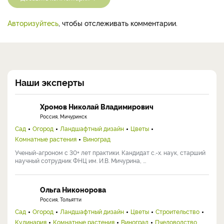
Авторизуйтесь
, чтобы отслеживать комментарии.
Наши эксперты
Хромов Николай Владимирович
Россия, Мичуринск
Сад
Огород
Ландшафтный дизайн
Цветы
Комнатные растения
Виноград
Ученый-агроном с 30+ лет практики. Кандидат с.-х. наук, старший
научный сотрудник ФНЦ им. И.В. Мичурина, ...
Ольга Никонорова
Россия, Тольятти
Сад
Огород
Ландшафтный дизайн
Цветы
Строительство
Кулинария
Комнатные растения
Виноград
Пчеловодство