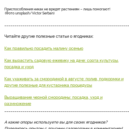
приспособления никак не вредят растениям – лишь помогают!
Фото unsplash/Victor Serban
_____________________________________________________________
Читайте другие полезные статьи о ягодниках:
Как правильно посадить малину осенью
Как вырастить садовую ежевику на даче: сорта культуры,
посадка и уход
Как ухаживать за смородиной в августе: полив, подкормки и
другие полезные для кустарника процедуры
Выращивание черной смородины: посадка, уход и
размножение
_____________________________________________________________
А какие опоры используете вы для своих ягодников?
Поделитесь опытом с другими садоводами в комментариях!