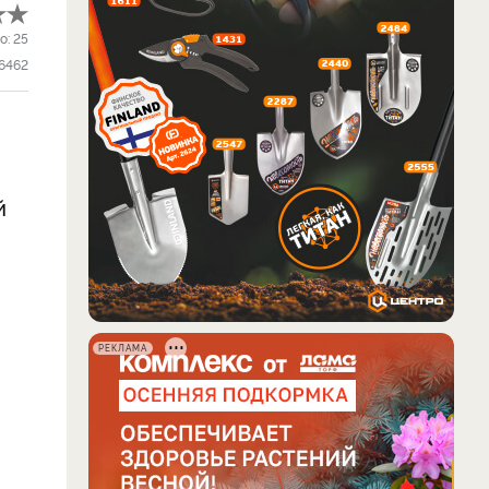
о:
25
6462
й
РЕКЛАМА