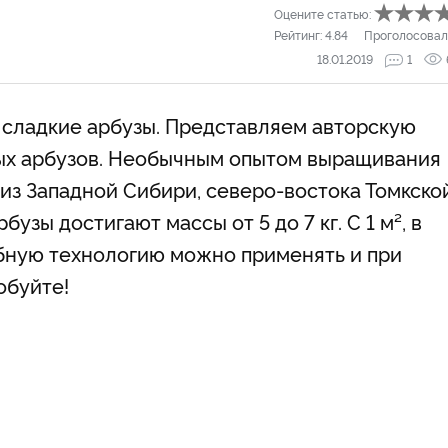
Оцените статью:
Рейтинг:
4.84
Проголосовал
18.01.2019
1
 сладкие арбузы. Представляем авторскую
ых арбузов. Необычным опытом выращивания
 из Западной Сибири, северо-востока Томкско
бузы достигают массы от 5 до 7 кг. С 1 м², в
обную технологию можно применять и при
обуйте!