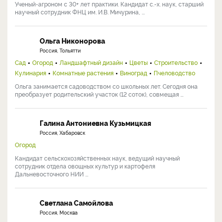
Ученый-агроном с 30+ лет практики. Кандидат с.-х. наук, старший
научный сотрудник ФНЦ им. И.В. Мичурина, ...
Ольга Никонорова
Россия, Тольятти
Сад
Огород
Ландшафтный дизайн
Цветы
Строительство
Кулинария
Комнатные растения
Виноград
Пчеловодство
Ольга занимается садоводством со школьных лет. Сегодня она
преобразует родительский участок (12 соток), совмещая ...
Галина Антониевна Кузьмицкая
Россия, Хабаровск
Огород
Кандидат сельскохозяйственных наук, ведущий научный
сотрудник отдела овощных культур и картофеля
Дальневосточного НИИ ...
Светлана Самойлова
Россия, Москва