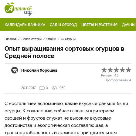
КАЛЕНДАРЬ ДАЧНИКА
САД И ОГОРОД
ЦВЕТЫ И РАСТЕНИЯ
ДАЧНЫ
Главная
Лента статей
Овощи
🥒 Огурцы
Опыт выращивания сортовых огурцов в
Средней полосе
Николай Хорошев
Рейтинг:
4.5
Проголосовало:
4
20.11.2017
0
1089
С ностальгией вспоминаю, какие вкусные раньше были
огурцы. К сожалению сейчас главным критерием
овощей и фруктов служат не высокие вкусовые
достоинства и экологическая составляющая, а
транспортабельность и лежкость при длительном