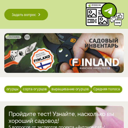
Задать вопрос
РЕКЛАМА
огурцы
сорта огурцов
выращивание огурцов
Средняя полоса
Пройдите тест! Узнайте, насколько вы
хороший садовод!
5 вопросов от экспертов проекта «Антонов сад»!