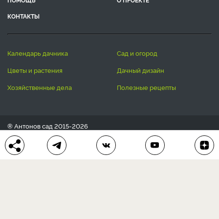
ЛЕНТА СТАТЕЙ
БЛОГ
ВОПРОС-ОТВЕТ
АВТОРЫ
КОНКУРСЫ
ПОДАРКИ
РЕЦЕПТЫ
ТОВАРЫ
ПОМОЩЬ
О ПРОЕКТЕ
КОНТАКТЫ
календарь дачника
сад и огород
цветы и растения
дачный дизайн
хозяйственные дела
полезные рецепты
® Антонов сад 2015-2026
Политика конфиденциальности
Пользовательское соглашение