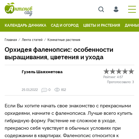
КАЛЕНДАРЬ ДАЧНИКА
САД И ОГОРОД
ЦВЕТЫ И РАСТЕНИЯ
ДАЧНЫ
Главная
Лента статей
Комнатные растения
Орхидея фаленопсис: особенности
выращивания, цветения и ухода
Гузель Шаяхметова
Рейтинг:
4.67
Проголосовало:
3
25.01.2022
0
812
Если Вы хотите начать свое знакомство с прекрасными
орхидеями, начните с фаленопсиса. Лучше всего купить
гибридную форму. Растение не сложное в уходе,
прекрасно себя чувствует в обычных условиях при
содержании в квартирах. Фаленопсис относится к