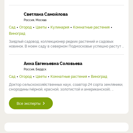
Галина Антониевна Кузьмицкая
Россия, Хабаровск
Огород
Кандидат сельскохозяйственных наук, ведущий научный
сотрудник отдела овощных культур и картофеля
Дальневосточного НИИ ...
Светлана Самойлова
Россия, Москва
Сад
Огород
Цветы
Кулинария
Комнатные растения
Виноград
Заядлый садовод, коллекционер редких растений и садовых
новинок. В моем саду в северном Подмосковье успешно растут ...
Анна Евгеньевна Соловьева
Россия, Бердск
Сад
Огород
Цветы
Комнатные растения
Виноград
Доктор сельскохозяйственных наук, соавтор 24 сорта земляники,
смородины (чёрной, красной, золотистой и американской), ...