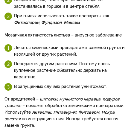
застаивалась в горшке и в центре стебля.
При гнилях использовать такие препараты как
Фитоспорин
,
Фундазол
,
Максим
Мозаичная пятнистость листьев
– вирусное заболевание.
Лечится химическими препаратами, заменой грунта и
изоляцией от других растений.
Передается другим растениям. Поэтому вновь
купленное растение обязательно держать на
карантине.
В запущенных случаях растения уничтожают.
От
вредителей
–
щитовки
,
мучнистого червеца
,
подуров
,
трипсов
– поможет обработка химическими препаратами.
Используйте
Актеллик
,
Интавир-М
,
Фитоверм
,
Искра
золотая
по инструкции к ним. Иногда требуется полная
замена грунта.