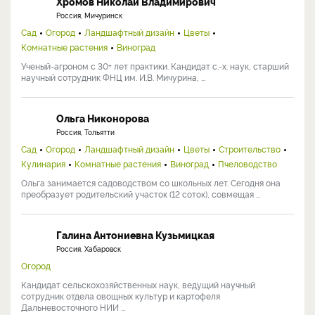
Наши эксперты
Хромов Николай Владимирович
Россия, Мичуринск
Сад
Огород
Ландшафтный дизайн
Цветы
Комнатные растения
Виноград
Ученый-агроном с 30+ лет практики. Кандидат с.-х. наук, старший
научный сотрудник ФНЦ им. И.В. Мичурина, ...
Ольга Никонорова
Россия, Тольятти
Сад
Огород
Ландшафтный дизайн
Цветы
Строительство
Кулинария
Комнатные растения
Виноград
Пчеловодство
Ольга занимается садоводством со школьных лет. Сегодня она
преобразует родительский участок (12 соток), совмещая ...