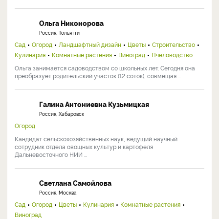
Ольга Никонорова
Россия, Тольятти
Сад
Огород
Ландшафтный дизайн
Цветы
Строительство
Кулинария
Комнатные растения
Виноград
Пчеловодство
Ольга занимается садоводством со школьных лет. Сегодня она
преобразует родительский участок (12 соток), совмещая ...
Галина Антониевна Кузьмицкая
Россия, Хабаровск
Огород
Кандидат сельскохозяйственных наук, ведущий научный
сотрудник отдела овощных культур и картофеля
Дальневосточного НИИ ...
Светлана Самойлова
Россия, Москва
Сад
Огород
Цветы
Кулинария
Комнатные растения
Виноград