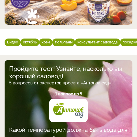
Видео
октябрь
хрен
тюльпаны
консультант садовода
посадка
Пройдите тест! Узнайте, насколько вы
хороший садовод!
5 вопросов от экспертов проекта «Антонов сад»!
1 вопрос из 5
Какой температурой должна быть вода для