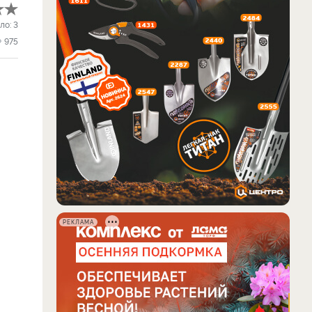
ло:
3
975
РЕКЛАМА