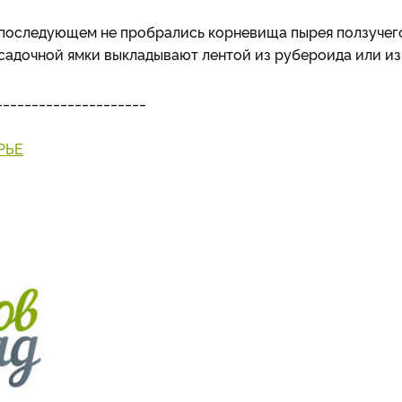
 в последующем не пробрались корневища пырея ползучег
осадочной ямки выкладывают лентой из рубероида или из
_____________________
РЬЕ