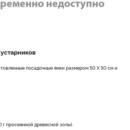
кустарников
товленные посадочные ямки размером 50 Х 50 см и
 г просеянной древесной золы).