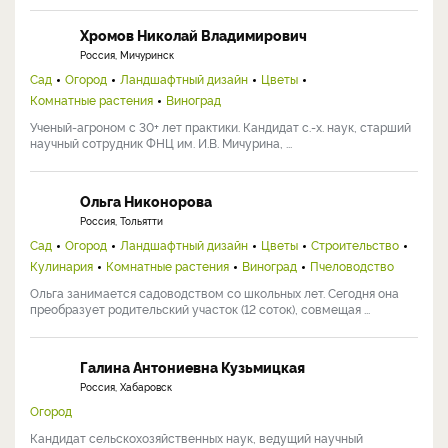
Хромов Николай Владимирович
Россия, Мичуринск
Сад
Огород
Ландшафтный дизайн
Цветы
Комнатные растения
Виноград
Ученый-агроном с 30+ лет практики. Кандидат с.-х. наук, старший
научный сотрудник ФНЦ им. И.В. Мичурина, ...
Ольга Никонорова
Россия, Тольятти
Сад
Огород
Ландшафтный дизайн
Цветы
Строительство
Кулинария
Комнатные растения
Виноград
Пчеловодство
Ольга занимается садоводством со школьных лет. Сегодня она
преобразует родительский участок (12 соток), совмещая ...
Галина Антониевна Кузьмицкая
Россия, Хабаровск
Огород
Кандидат сельскохозяйственных наук, ведущий научный