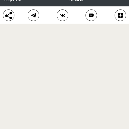
ПОМОЩЬ
О ПРОЕКТЕ
КОНТАКТЫ
календарь дачника
сад и огород
цветы и растения
дачный дизайн
хозяйственные дела
полезные рецепты
® Антонов сад 2015-2026
Политика конфиденциальности
Пользовательское соглашение
Другие наши проекты:
Сканворды
online
Любое использование материала допускается только с
письменного согласия редакции