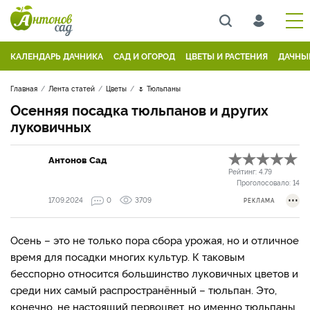
КАЛЕНДАРЬ ДАЧНИКА
САД И ОГОРОД
ЦВЕТЫ И РАСТЕНИЯ
ДАЧНЫ
Главная
Лента статей
Цветы
🌷 Тюльпаны
Осенняя посадка тюльпанов и других
луковичных
Антонов Сад
Рейтинг:
4.79
Проголосовало:
14
17.09.2024
0
3709
РЕКЛАМА
Осень – это не только пора сбора урожая, но и отличное
время для посадки многих культур. К таковым
бесспорно относится большинство луковичных цветов и
среди них самый распространённый – тюльпан. Это,
конечно, не настоящий первоцвет, но именно тюльпаны