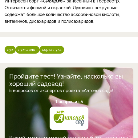
Интересен сорт
«Сибиряк»
, занесенный в Госреестр.
Отличается формой и окраской. Луковицы некрупные,
содержат большое количество аскорбиновой кислоты,
витаминов, дисахаридов и полисахаридов.
лук
лук-шалот
сорта лука
Пройдите тест! Узнайте, насколько вы
хороший садовод!
5 вопросов от экспертов проекта «Антонов сад»!
1 вопрос из 5
Какой температурой должна быть вода для