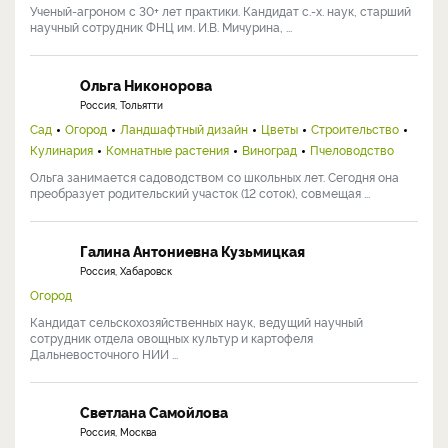
Ученый-агроном с 30+ лет практики. Кандидат с.-х. наук, старший
научный сотрудник ФНЦ им. И.В. Мичурина, ...
Ольга Никонорова
Россия, Тольятти
Сад
Огород
Ландшафтный дизайн
Цветы
Строительство
Кулинария
Комнатные растения
Виноград
Пчеловодство
Ольга занимается садоводством со школьных лет. Сегодня она
преобразует родительский участок (12 соток), совмещая ...
Галина Антониевна Кузьмицкая
Россия, Хабаровск
Огород
Кандидат сельскохозяйственных наук, ведущий научный
сотрудник отдела овощных культур и картофеля
Дальневосточного НИИ ...
Светлана Самойлова
Россия, Москва