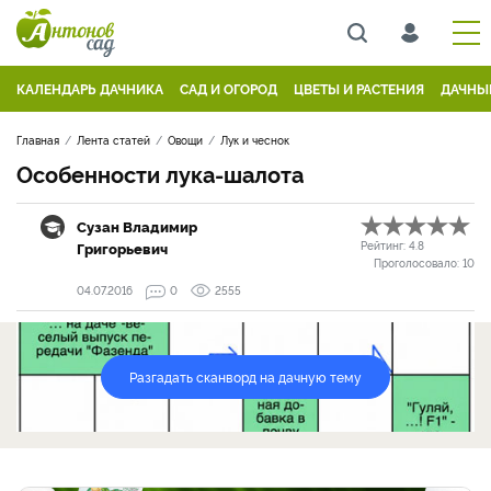
КАЛЕНДАРЬ ДАЧНИКА
САД И ОГОРОД
ЦВЕТЫ И РАСТЕНИЯ
ДАЧНЫ
Главная
Лента статей
Овощи
Лук и чеснок
Особенности лука-шалота
Сузан Владимир
Григорьевич
Рейтинг:
4.8
Проголосовало:
10
04.07.2016
0
2555
Разгадать сканворд на дачную тему