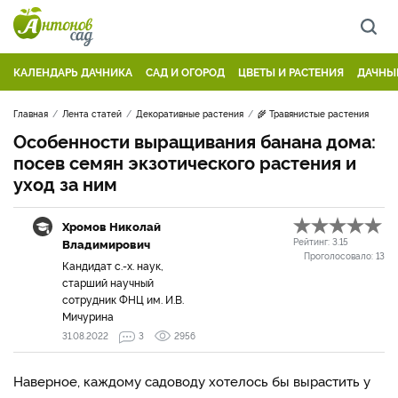
КАЛЕНДАРЬ ДАЧНИКА
САД И ОГОРОД
ЦВЕТЫ И РАСТЕНИЯ
ДАЧНЫ
Главная
Лента статей
Декоративные растения
🌾 Травянистые растения
Особенности выращивания банана дома:
посев семян экзотического растения и
уход за ним
Хромов Николай
Владимирович
Рейтинг:
3.15
Проголосовало:
13
Кандидат с.-х. наук,
старший научный
сотрудник ФНЦ им. И.В.
Мичурина
31.08.2022
3
2956
Наверное, каждому садоводу хотелось бы вырастить у