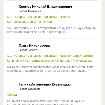
Хромов Николай Владимирович
Россия, Мичуринск
Сад
Огород
Ландшафтный дизайн
Цветы
Комнатные растения
Виноград
Ученый-агроном с 30+ лет практики. Кандидат с.-х. наук, старший
научный сотрудник ФНЦ им. И.В. Мичурина, ...
Ольга Никонорова
Россия, Тольятти
Сад
Огород
Ландшафтный дизайн
Цветы
Строительство
Кулинария
Комнатные растения
Виноград
Пчеловодство
Ольга занимается садоводством со школьных лет. Сегодня она
преобразует родительский участок (12 соток), совмещая ...
Галина Антониевна Кузьмицкая
Россия, Хабаровск
Огород
Кандидат сельскохозяйственных наук, ведущий научный
сотрудник отдела овощных культур и картофеля