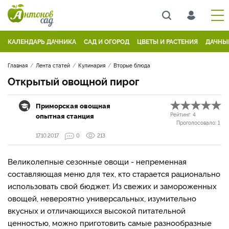
КАЛЕНДАРЬ ДАЧНИКА
САД И ОГОРОД
ЦВЕТЫ И РАСТЕНИЯ
ДАЧНЫ
Главная
Лента статей
Кулинария
Вторые блюда
Открытый овощной пирог
Приморская овощная
опытная станция
Рейтинг:
4
Проголосовало:
1
17.10.2017
0
213
Великолепные сезонные овощи - непременная
составляющая меню для тех, кто старается рационально
использовать свой бюджет. Из свежих и замороженных
овощей, невероятно универсальных, изумительно
вкусных и отличающихся высокой питательной
ценностью, можно приготовить самые разнообразные