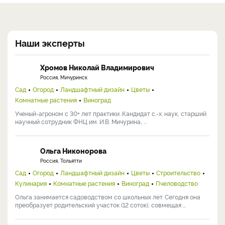
Наши эксперты
Хромов Николай Владимирович
Россия, Мичуринск
Сад
Огород
Ландшафтный дизайн
Цветы
Комнатные растения
Виноград
Ученый-агроном с 30+ лет практики. Кандидат с.-х. наук, старший
научный сотрудник ФНЦ им. И.В. Мичурина, ...
Ольга Никонорова
Россия, Тольятти
Сад
Огород
Ландшафтный дизайн
Цветы
Строительство
Кулинария
Комнатные растения
Виноград
Пчеловодство
Ольга занимается садоводством со школьных лет. Сегодня она
преобразует родительский участок (12 соток), совмещая ...