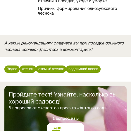
отличия в посадке, уходе и уборке
Причины формирования однозубкового
чеснока
А каким рекомендациям следуете вы при посадке озимного
чеснока осенью? Делитесь в комментариях!
Видео
чеснок
озимый чеснок
подзимний посев
Пройдите тест! Узнайте, насколько вы
хороший садовод!
5 вопросов от экспертов проекта «Антонов сад»!
1 вопрос из 5