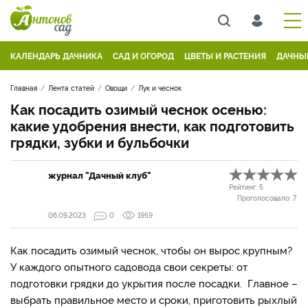
КАЛЕНДАРЬ ДАЧНИКА
САД И ОГОРОД
ЦВЕТЫ И РАСТЕНИЯ
ДАЧНЫ
Главная
Лента статей
Овощи
Лук и чеснок
Как посадить озимый чеснок осенью:
какие удобрения внести, как подготовить
грядки, зубки и бульбочки
журнал "Дачный клуб"
Рейтинг:
5
Проголосовало:
7
06.09.2023
0
1959
Как посадить озимый чеснок, чтобы он вырос крупным?
У каждого опытного садовода свои секреты: от
подготовки грядки до укрытия после посадки. Главное –
выбрать правильное место и сроки, приготовить рыхлый