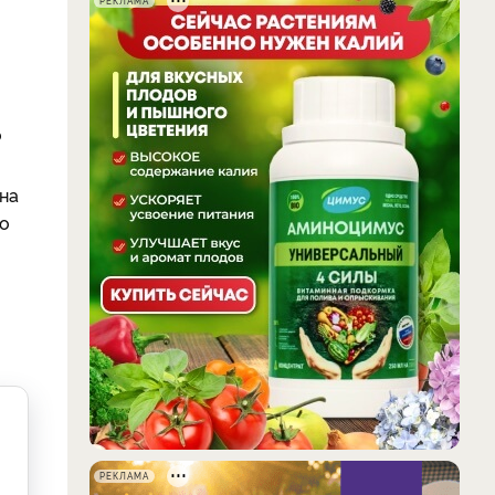
РЕКЛАМА
о
на
го
РЕКЛАМА