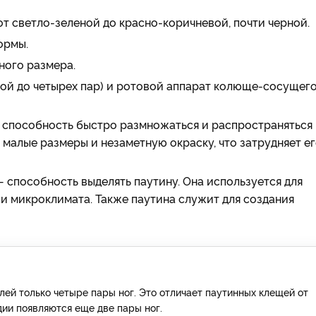
 от светло-зеленой до красно-коричневой, почти черной.
ормы.
ного размера.
ной до четырех пар) и ротовой аппарат колюще-сосущег
 способность быстро размножаться и распространяться 
 малые размеры и незаметную окраску, что затрудняет е
 способность выделять паутину. Она используется для
и микроклимата. Также паутина служит для создания
лей только четыре пары ног. Это отличает паутинных клещей от
дии появляются еще две пары ног.