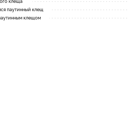
ного клеща
ился паутинный клещ
 паутинным клещом