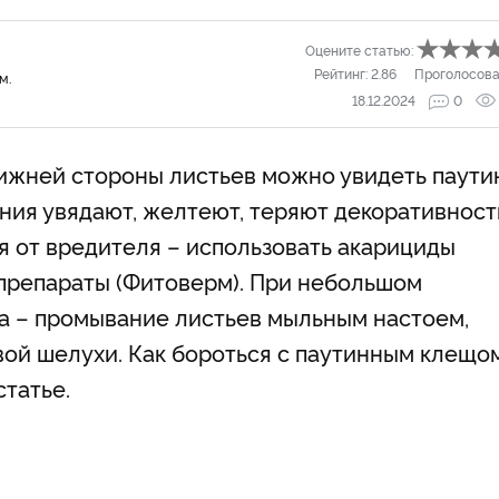
Оцените статью:
Рейтинг:
2.86
Проголосова
м.
18.12.2024
0
ижней стороны листьев можно увидеть паути
ния увядают, желтеют, теряют декоративност
 от вредителя – использовать акарициды
опрепараты (Фитоверм). При небольшом
а – промывание листьев мыльным настоем,
вой шелухи. Как бороться с паутинным клещо
статье.