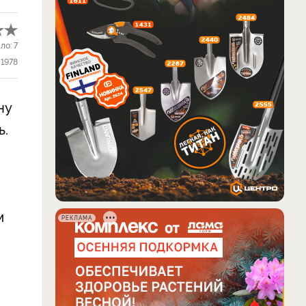
ло:
7
1978
ну
ь.
м
РЕКЛАМА