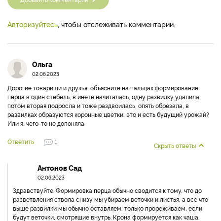
Авторизуйтесь
, чтобы отслеживать комментарии.
Ольга
02.06.2023
Дорогие товарищи и друзья, объясните на пальцах формирование
перца в один стебель, в инете начиталась, одну развилку удалила,
потом вторая подросла и тоже раздвоилась, опять обрезала, в
развилках образуются коронные цветки, это и есть будущий урожай?
Или я, чего-то не допоняла
Ответить
1
Скрыть ответы
Антонов Сад
02.06.2023
Здравствуйте. Формировка перца обычно сводится к тому, что до
разветвления ствола снизу мы убираем веточки и листья, а все что
выше развилки мы обычно оставляем, только прореживаем, если
будут веточки, смотрящие внутрь. Крона формируется как чаша,