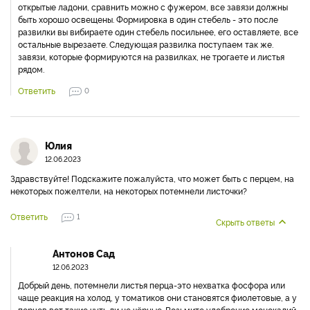
открытые ладони, сравнить можно с фужером, все завязи должны
быть хорошо освещены. Формировка в один стебель - это после
развилки вы вибираете один стебель посильнее, его оставляете, все
остальные вырезаете. Следующая развилка поступаем так же.
завязи, которые формируются на развилках, не трогаете и листья
рядом.
Ответить
0
Юлия
12.06.2023
Здравствуйте! Подскажите пожалуйста, что может быть с перцем, на
некоторых пожелтели, на некоторых потемнели листочки?
Ответить
1
Скрыть ответы
Антонов Сад
12.06.2023
Добрый день, потемнели листья перца-это нехватка фосфора или
чаще реакция на холод, у томатиков они становятся фиолетовые, а у
перцев вот такие чуть ли не чёрные. Возьмите удобрение монокалий