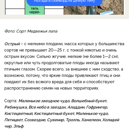
Разгадать сканворд на дачную тему
Фото: Сорт Медвежья лапа
Острый
– с мелкими плодами, масса которых у большинства
сортов не превышает 20—25 г, с тонкой мякотью и очень
острым вкусом. Сильно жгучие, мелкие (не более 1—2 см),
округлые или чуть продолговатые плоды иногда называют
птичьим глазом. Скорее всего, за внешнее с ним сходство, а
возможно, потому, что яркие плоды привлекают птиц и они
поедают их без всякого вреда для себя и способствуют
распространению семян на новых территориях.
Сорта:
Маленькое звездное чудо, Волшебный букет,
Рябинушка, Все небо в звездах, Аладдин, Гофрингер,
Кистецветный, Кистецветный букет, Маленькое чудо,
Пятицвет, Созвездие, Сувенир, Тролль, Хамелеон, Холидей
чир, Эльф
.