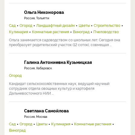
Ольга Никонорова
Россия, Тольятти
Сад
Огород
Ландшафтный дизайн
Цветы
Строительство
Кулинария
Комнатные растения
Виноград
Пчеловодство
Ольга занимается садоводством со школьных лет. Сегодня она
преобразует родительский участок (12 соток), совмещая ...
Галина Антониевна Кузьмицкая
Россия, Хабаровск
Огород
Кандидат сельскохозяйственных наук, ведущий научный
сотрудник отдела овощных культур и картофеля
Дальневосточного НИИ ...
Светлана Самойлова
Россия, Москва
Сад
Огород
Цветы
Кулинария
Комнатные растения
Виноград