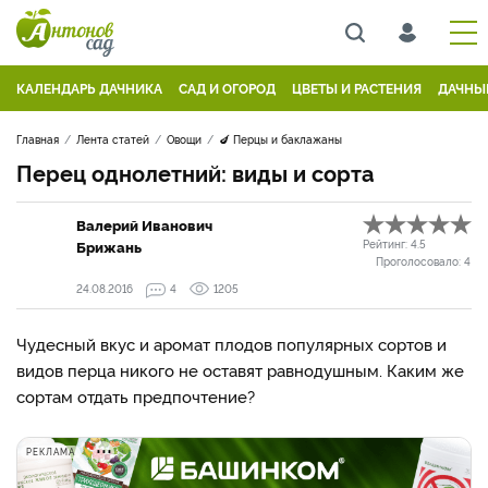
КАЛЕНДАРЬ ДАЧНИКА
САД И ОГОРОД
ЦВЕТЫ И РАСТЕНИЯ
ДАЧНЫ
Главная
Лента статей
Овощи
🍆 Перцы и баклажаны
Перец однолетний: виды и сорта
Валерий Иванович
Брижань
Рейтинг:
4.5
Проголосовало:
4
24.08.2016
4
1205
Чудесный вкус и аромат плодов популярных сортов и
видов перца никого не оставят равнодушным. Каким же
сортам отдать предпочтение?
РЕКЛАМА