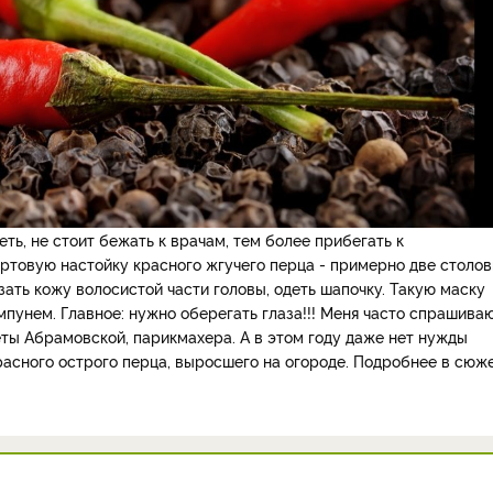
еть, не стоит бежать к врачам, тем более прибегать к
товую настойку красного жгучего перца - примерно две столо
зать кожу волосистой части головы, одеть шапочку. Такую маску
унем. Главное: нужно оберегать глаза!!! Меня часто спрашиваю
еты Абрамовской, парикмахера. А в этом году даже нет нужды
красного острого перца, выросшего на огороде. Подробнее в сюж