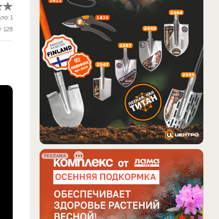
ало:
1
128
РЕКЛАМА