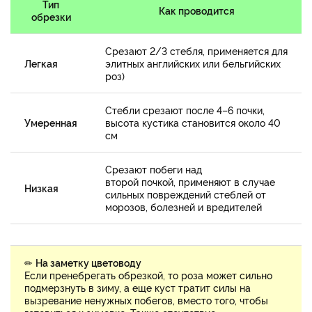
Тип
Как проводится
обрезки
Срезают 2/3 стебля, применяется для
Легкая
элитных английских или бельгийских
роз)
Стебли срезают после 4–6 почки,
Умеренная
высота кустика становится около 40
см
Срезают побеги над
второй почкой, применяют в случае
Низкая
сильных повреждений стеблей от
морозов, болезней и вредителей
✏
На заметку цветоводу
Если пренебрегать обрезкой, то роза может сильно
подмерзнуть в зиму, а еще куст тратит силы на
вызревание ненужных побегов, вместо того, чтобы