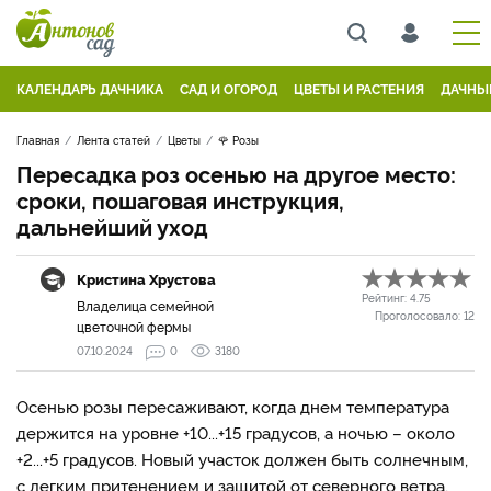
КАЛЕНДАРЬ ДАЧНИКА
САД И ОГОРОД
ЦВЕТЫ И РАСТЕНИЯ
ДАЧНЫ
Главная
Лента статей
Цветы
🌹 Розы
Пересадка роз осенью на другое место:
сроки, пошаговая инструкция,
дальнейший уход
Кристина Хрустова
Рейтинг:
4.75
Владелица семейной
Проголосовало:
12
цветочной фермы
07.10.2024
0
3180
Осенью розы пересаживают, когда днем температура
держится на уровне +10...+15 градусов, а ночью – около
+2...+5 градусов. Новый участок должен быть солнечным,
с легким притенением и защитой от северного ветра,