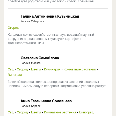
преобразует родительский участок (12 соток), совмещая ...
Галина Антониевна Кузьмицкая
Россия, Хабаровск
Огород
Кандидат сельскохозяйственных наук, ведущий научный
сотрудник отдела овощных культур и картофеля
Дальневосточного НИИ ...
Светлана Самойлова
Россия, Москва
Сад
Огород
Цветы
Кулинария
Комнатные растения
Виноград
Заядлый садовод, коллекционер редких растений и садовых
новинок. В моем саду в северном Подмосковье успешно растут ...
Анна Евгеньевна Соловьева
Россия, Бердск
Сад
Огород
Цветы
Комнатные растения
Виноград