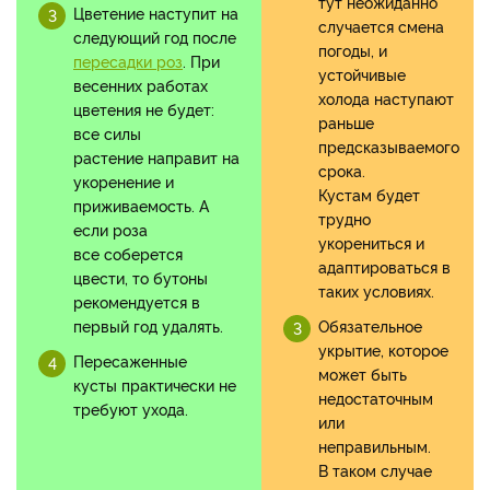
тут неожиданно
Цветение наступит на
случается смена
следующий год после
погоды, и
пересадки роз
. При
устойчивые
весенних работах
холода наступают
цветения не будет:
раньше
все силы
предсказываемого
растение направит на
срока.
укоренение и
Кустам будет
приживаемость. А
трудно
если роза
укорениться и
все соберется
адаптироваться в
цвести, то бутоны
таких условиях.
рекомендуется в
первый год удалять.
Обязательное
укрытие, которое
Пересаженные
может быть
кусты практически не
недостаточным
требуют ухода.
или
неправильным.
В таком случае