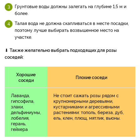
Грунтовые воды должны залегать на глубине 1,5 м и
более.
Талая вода не должна скапливаться в месте посадки,
поэтому лучше выбирать возвышенное место на
участке.
⬇
Также желательно выбрать подходящих для розы
соседей:
Хорошие
Плохие соседи
соседи
Лаванда,
Не стоит сажать розы рядом с
гипсофила,
крупномерными деревьями,
злаки,
кустарниками и агрессивными
дельфиниумы,
растениями: тополь, береза, дуб,
лобелия,
ель, клен, плющ, мятлик, вьюны.
герань,
гейхера