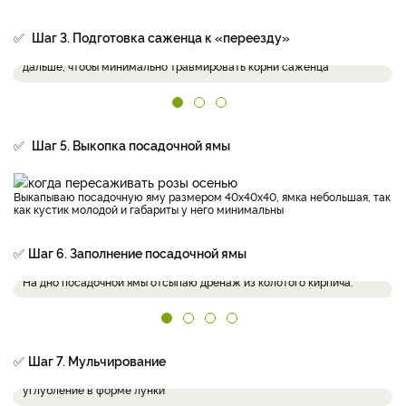
✅
Шаг 3. Подготовка саженца к «переезду»
Срезаю укрывной материал и стараюсь отступить как можно
дальше, чтобы минимально травмировать корни саженца
✅
Шаг 5. Выкопка посадочной ямы
Выкапываю посадочную яму размером 40х40х40, ямка небольшая, так
как кустик молодой и габариты у него минимальны
✅
Шаг 6. Заполнение посадочной ямы
На дно посадочной ямы отсыпаю дренаж из колотого кирпича.
✅
Шаг 7. Мульчирование
Слегка уплотняю грунт в месте посадки, образуя небольшое
углубление в форме лунки