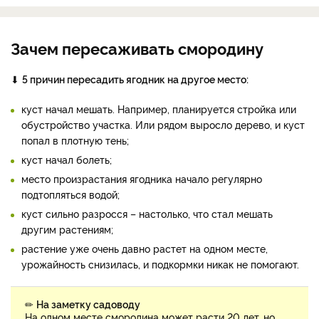
Зачем пересаживать смородину
⬇
5 причин пересадить ягодник на другое место:
куст начал мешать. Например, планируется стройка или
обустройство участка. Или рядом выросло дерево, и куст
попал в плотную тень;
куст начал болеть;
место произрастания ягодника начало регулярно
подтопляться водой;
куст сильно разросся – настолько, что стал мешать
другим растениям;
растение уже очень давно растет на одном месте,
урожайность снизилась, и подкормки никак не помогают.
✏
На заметку садоводу
На одном месте смородина может расти 20 лет, но