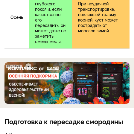
глубокого
При неудачной
покоя и, если
транспортировке,
качественно
повлекшей травму
Осень
его
корней, куст может
пересадить, он
пострадать от
может даже не
морозов зимой.
заметить
смены места.
РЕКЛАМА
Подготовка к пересадке смородины