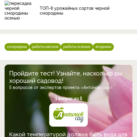
ТОП-8 урожайных сортов черной
смородины
смородина
работы весной
работы осенью
ягодники
Пройдите тест! Узнайте, насколько вы
хороший садовод!
5 вопросов от экспертов проекта «Антонов сад»!
1 вопрос из 5
Какой температурой должна быть вода для