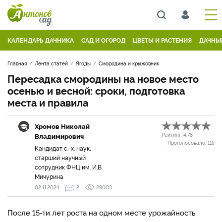
КАЛЕНДАРЬ ДАЧНИКА
САД И ОГОРОД
ЦВЕТЫ И РАСТЕНИЯ
ДАЧНЫ
Главная
Лента статей
Ягоды
Смородина и крыжовник
Пересадка смородины на новое место
осенью и весной: сроки, подготовка
места и правила
Хромов Николай
Владимирович
Рейтинг:
4.78
Проголосовало:
116
Кандидат с.-х. наук,
старший научный
сотрудник ФНЦ им. И.В.
Мичурина
02.11.2024
2
29003
После 15-ти лет роста на одном месте урожайность