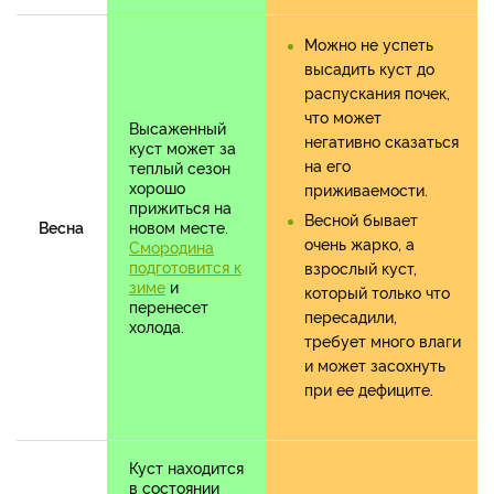
Можно не успеть
высадить куст до
распускания почек,
что может
Высаженный
негативно сказаться
куст может за
на его
теплый сезон
хорошо
приживаемости.
прижиться на
Весной бывает
Весна
новом месте.
очень жарко, а
Смородина
подготовится к
взрослый куст,
зиме
и
который только что
перенесет
пересадили,
холода.
требует много влаги
и может засохнуть
при ее дефиците.
Куст находится
в состоянии