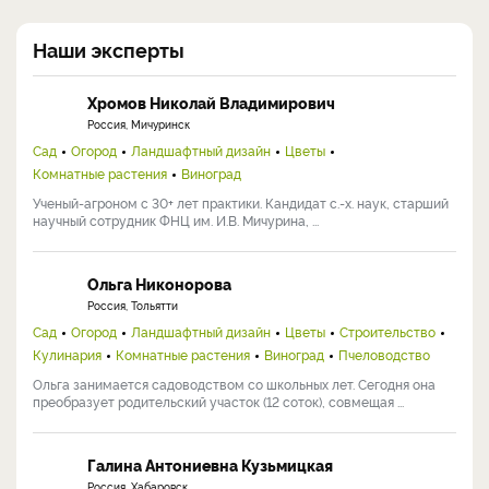
Наши эксперты
Хромов Николай Владимирович
Россия, Мичуринск
Сад
Огород
Ландшафтный дизайн
Цветы
Комнатные растения
Виноград
Ученый-агроном с 30+ лет практики. Кандидат с.-х. наук, старший
научный сотрудник ФНЦ им. И.В. Мичурина, ...
Ольга Никонорова
Россия, Тольятти
Сад
Огород
Ландшафтный дизайн
Цветы
Строительство
Кулинария
Комнатные растения
Виноград
Пчеловодство
Ольга занимается садоводством со школьных лет. Сегодня она
преобразует родительский участок (12 соток), совмещая ...
Галина Антониевна Кузьмицкая
Россия, Хабаровск