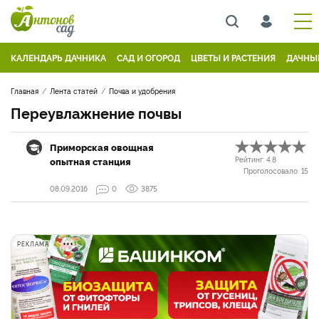
КАЛЕНДАРЬ ДАЧНИКА
САД И ОГОРОД
ЦВЕТЫ И РАСТЕНИЯ
ДАЧНЫ
Главная
Лента статей
Почва и удобрения
Переувлажнение почвы
Приморская овощная
опытная станция
Рейтинг:
4.8
Проголосовало:
15
08.09.2016
0
3875
РЕКЛАМА