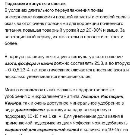
Подкормки капусты и свеклы
В условиях длительного переувлажнения почвы
внекорневые подкормки поздней капусты и столовой свеклы
оказываются очень полезными для коррекции почвенного
питания, повышая товарный урожай до 20-30% и выше. За
вегетационный период их желательно провести от трех и
более.
В первую половину вегетации этих культур соотношение
азота, фосфора и калия
должно составлять 2:1:3, а во вторую
– 0-0,5:1:3-4, т.е. практически исключается внесение азота и
несколько увеличивается внесение калия.
Можно использовать как сложные водорастворимые
удобрения с микроэлементами типа
Акварин
,
Растворин
,
Кемира
, так и очень доступное минеральное удобрение в
виде
диаммофоски
, расходуя за одну внекорневую
подкормку 10-15 г на 1 кв. м. Для увеличения доли калия в
применяемой подкормке из диаммофоски можно добавлять
хлористый или сернокислый калий
в количестве 10-15 г на