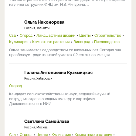
Хромов Николай Владимирович
Россия, Мичуринск
Сад
Огород
Ландшафтный дизайн
Цветы
Комнатные растения
Виноград
Ученый-агроном с 30+ лет практики. Кандидат с.-х. наук, старший
научный сотрудник ФНЦ им. И.В. Мичурина, ...
Ольга Никонорова
Россия, Тольятти
Сад
Огород
Ландшафтный дизайн
Цветы
Строительство
Кулинария
Комнатные растения
Виноград
Пчеловодство
Ольга занимается садоводством со школьных лет. Сегодня она
преобразует родительский участок (12 соток), совмещая ...
Галина Антониевна Кузьмицкая
Россия, Хабаровск
Огород
Кандидат сельскохозяйственных наук, ведущий научный