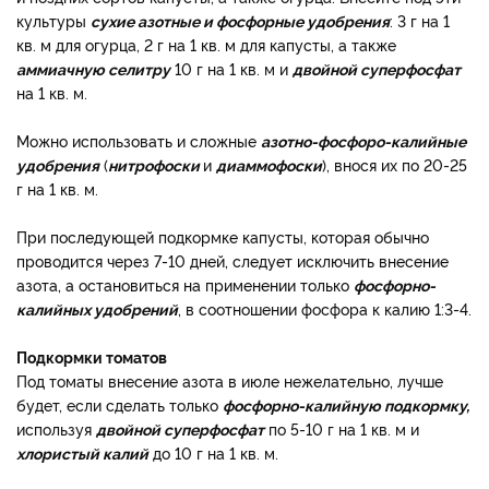
культуры
сухие азотные и фосфорные удобрения
: 3 г на 1
кв. м для огурца, 2 г на 1 кв. м для капусты, а также
аммиачную селитру
10 г на 1 кв. м и
двойной суперфосфат
на 1 кв. м.
Можно использовать и сложные
азотно-фосфоро-калийные
удобрения
(
нитрофоски
и
диаммофоски
), внося их по 20-25
г на 1 кв. м.
При последующей подкормке капусты, которая обычно
проводится через 7-10 дней, следует исключить внесение
азота, а остановиться на применении только
фосфорно-
калийных удобрений
, в соотношении фосфора к калию 1:3-4.
Подкормки томатов
Под томаты внесение азота в июле нежелательно, лучше
будет, если сделать только
фосфорно-калийную подкормку,
используя
двойной суперфосфат
по 5-10 г на 1 кв. м и
хлористый калий
до 10 г на 1 кв. м.