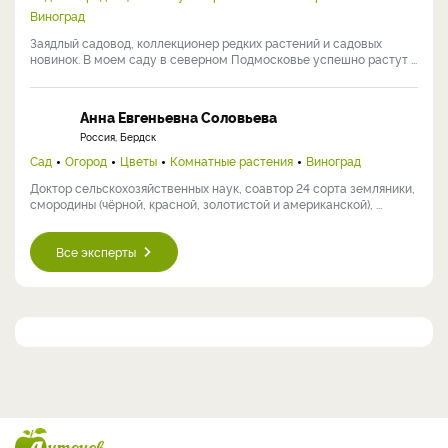
сотрудник отдела овощных культур и картофеля
Дальневосточного НИИ ...
Светлана Самойлова
Россия, Москва
Сад
Огород
Цветы
Кулинария
Комнатные растения
Виноград
Заядлый садовод, коллекционер редких растений и садовых
новинок. В моем саду в северном Подмосковье успешно растут ...
Анна Евгеньевна Соловьева
Россия, Бердск
Сад
Огород
Цветы
Комнатные растения
Виноград
Доктор сельскохозяйственных наук, соавтор 24 сорта земляники,
смородины (чёрной, красной, золотистой и американской), ...
Все эксперты