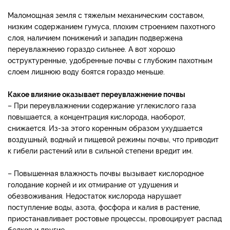
Маломощная земля с тяжелым механическим составом,
низким содержанием гумуса, плохим строением пахотного
слоя, наличием понижений и западин подвержена
переувлажнеию гораздо сильнее. А вот хорошо
оструктуренные, удобренные почвы с глубоким пахотным
слоем лишнюю воду боятся гораздо меньше.
Какое влияние оказывает переувлажнение почвы
– При переувлажнении содержание углекислого газа
повышается, а концентрация кислорода, наоборот,
снижается. Из-за этого коренным образом ухудшается
воздушный, водный и пищевой режимы почвы, что приводит
к гибели растений или в сильной степени вредит им.
– Повышенная влажность почвы вызывает кислородное
голодание корней и их отмирание от удушения и
обезвоживания. Недостаток кислорода нарушает
поступление воды, азота, фосфора и калия в растение,
приостанавливает ростовые процессы, провоцирует распад
белков и другие.