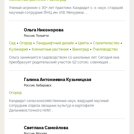
Ученый-агроном с 30+ лет практики. Кандидат с.-х. наук, старший
научный сотрудник ФНЦ им. И.В. Мичурина, ...
Ольга Никонорова
Россия, Тольятти
Сад
Огород
Ландшафтный дизайн
Цветы
Строительство
Кулинария
Комнатные растения
Виноград
Пчеловодство
Ольга занимается садоводством со школьных лет. Сегодня она
преобразует родительский участок (12 соток), совмещая ...
Галина Антониевна Кузьмицкая
Россия, Хабаровск
Огород
Кандидат сельскохозяйственных наук, ведущий научный
сотрудник отдела овощных культур и картофеля
Дальневосточного НИИ ...
Светлана Самойлова
Россия, Москва