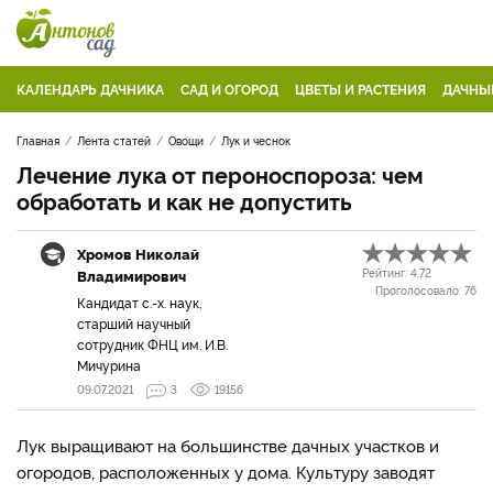
КАЛЕНДАРЬ ДАЧНИКА
САД И ОГОРОД
ЦВЕТЫ И РАСТЕНИЯ
ДАЧНЫ
Главная
Лента статей
Овощи
Лук и чеснок
Лечение лука от пероноспороза: чем
обработать и как не допустить
Хромов Николай
Владимирович
Рейтинг:
4.72
Проголосовало:
76
Кандидат с.-х. наук,
старший научный
сотрудник ФНЦ им. И.В.
Мичурина
09.07.2021
3
19156
Лук выращивают на большинстве дачных участков и
огородов, расположенных у дома. Культуру заводят