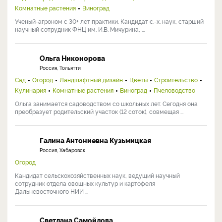
Комнатные растения
Виноград
Ученый-агроном с 30+ лет практики. Кандидат с.-х. наук, старший
научный сотрудник ФНЦ им. И.В. Мичурина, ...
Ольга Никонорова
Россия, Тольятти
Сад
Огород
Ландшафтный дизайн
Цветы
Строительство
Кулинария
Комнатные растения
Виноград
Пчеловодство
Ольга занимается садоводством со школьных лет. Сегодня она
преобразует родительский участок (12 соток), совмещая ...
Галина Антониевна Кузьмицкая
Россия, Хабаровск
Огород
Кандидат сельскохозяйственных наук, ведущий научный
сотрудник отдела овощных культур и картофеля
Дальневосточного НИИ ...
Светлана Самойлова