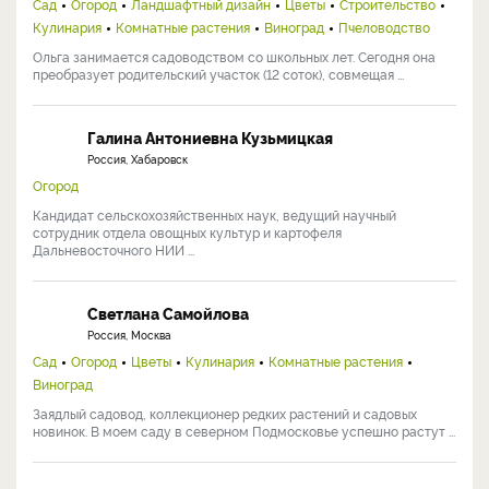
Сад
Огород
Ландшафтный дизайн
Цветы
Строительство
Кулинария
Комнатные растения
Виноград
Пчеловодство
Ольга занимается садоводством со школьных лет. Сегодня она
преобразует родительский участок (12 соток), совмещая ...
Галина Антониевна Кузьмицкая
Россия, Хабаровск
Огород
Кандидат сельскохозяйственных наук, ведущий научный
сотрудник отдела овощных культур и картофеля
Дальневосточного НИИ ...
Светлана Самойлова
Россия, Москва
Сад
Огород
Цветы
Кулинария
Комнатные растения
Виноград
Заядлый садовод, коллекционер редких растений и садовых
новинок. В моем саду в северном Подмосковье успешно растут ...