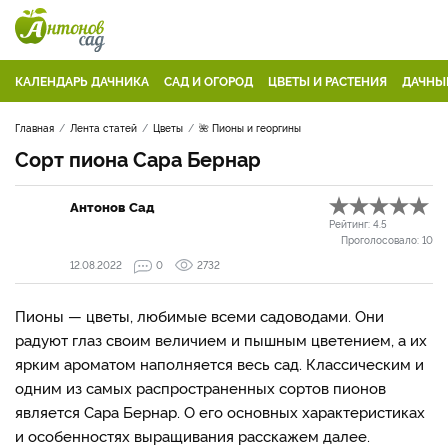
КАЛЕНДАРЬ ДАЧНИКА
САД И ОГОРОД
ЦВЕТЫ И РАСТЕНИЯ
ДАЧНЫ
Главная
Лента статей
Цветы
🌺 Пионы и георгины
Сорт пиона Сара Бернар
Антонов Сад
Рейтинг:
4.5
Проголосовало:
10
12.08.2022
0
2732
Пионы — цветы, любимые всеми садоводами. Они
радуют глаз своим величием и пышным цветением, а их
ярким ароматом наполняется весь сад. Классическим и
одним из самых распространенных сортов пионов
является Сара Бернар. О его основных характеристиках
и особенностях выращивания расскажем далее.