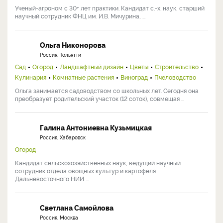
Ученый-агроном с 30+ лет практики. Кандидат с.-х. наук, старший
научный сотрудник ФНЦ им. И.В. Мичурина, ...
Ольга Никонорова
Россия, Тольятти
Сад
Огород
Ландшафтный дизайн
Цветы
Строительство
Кулинария
Комнатные растения
Виноград
Пчеловодство
Ольга занимается садоводством со школьных лет. Сегодня она
преобразует родительский участок (12 соток), совмещая ...
Галина Антониевна Кузьмицкая
Россия, Хабаровск
Огород
Кандидат сельскохозяйственных наук, ведущий научный
сотрудник отдела овощных культур и картофеля
Дальневосточного НИИ ...
Светлана Самойлова
Россия, Москва