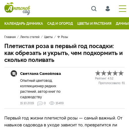
КАЛЕНДАРЬ ДАЧНИКА
САД И ОГОРОД
ЦВЕТЫ И РАСТЕНИЯ
ДАЧНЫ
Главная
Лента статей
Цветы
🌹 Розы
Плетистая роза в первый год посадки:
как обрезать и укрыть, чем подкормить и
сколько поливать
Светлана Самойлова
Рейтинг:
4.52
Опытный цветовод,
Проголосовало:
61
коллекционер редких
растений, автор книг по
садоводству
15.10.2019
0
15469
Первый год жизни плетистой розы — самый важный. От
навыков садовода в уходе зависит то, превратится ли