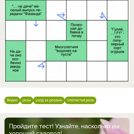
Видео
розы
уход за розами
плетистая роза
Пройдите тест! Узнайте, насколько вы
хороший садовод!