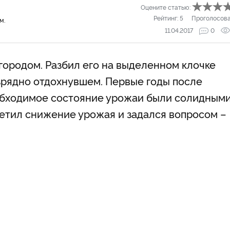
Оцените статью:
Рейтинг:
5
Проголосов
м.
11.04.2017
0
городом. Разбил его на выделенном клочке
изрядно отдохнувшем. Первые годы после
обходимое состояние урожаи были солидными
метил снижение урожая и задался вопросом –