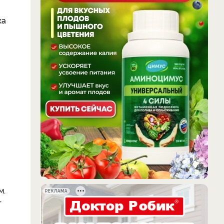
ка
м.
РЕКЛАМА
т