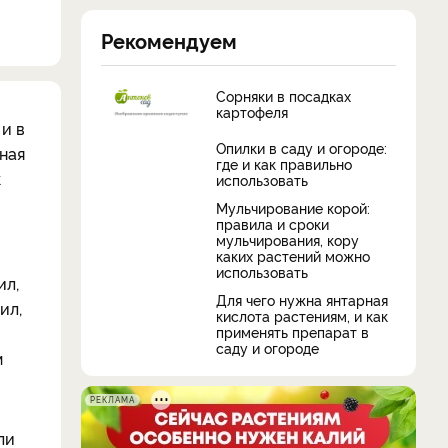
Рекомендуем
Сорняки в посадках
картофеля
и в
Опилки в саду и огороде:
иная
где и как правильно
к
использовать
Мульчирование корой:
правила и сроки
мульчирования, кору
каких растений можно
использовать
ил,
Для чего нужна янтарная
ил,
кислота растениям, и как
применять препарат в
саду и огороде
м
РЕКЛАМА
ли