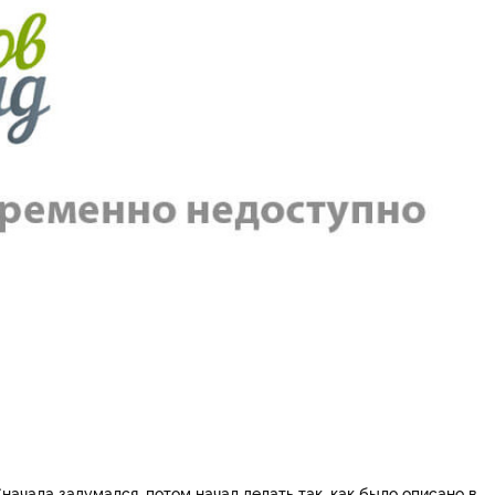
ачала задумался, потом начал делать так, как было описано в