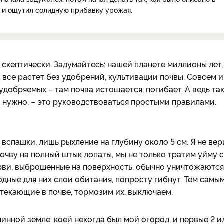
но и ощутил солидную прибавку урожая.
скептически. Задумайтесь: нашей планете миллионы лет, 
, все растет без удобрений, культивации почвы. Совсем 
удобряемых – там почва истощается, погибает. А ведь та
о нужно, – это руководствоваться простыми правилами.
 вспашки, лишь рыхление на глубину около 5 см. Я не вер
очву на полный штык лопаты, мы не только тратим уйму с
рви, выброшенные на поверхность, обычно уничтожаются
дные для них слои обитания, попросту гибнут. Тем самы
текающие в почве, тормозим их, выключаем.
линной земле, коей некогда был мой огород, и первые 2 и