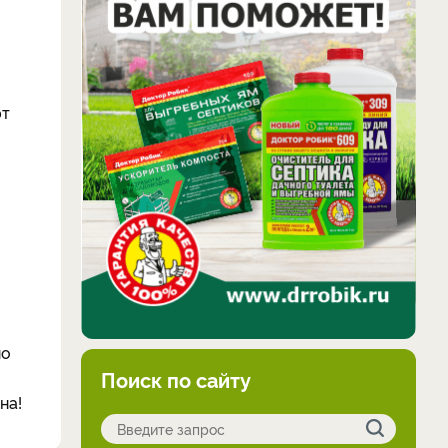
ют
но
Поиск по сайту
на!