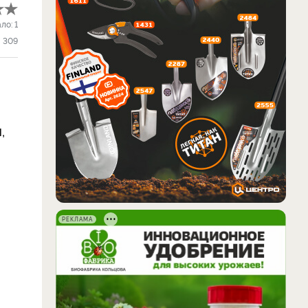
ало:
1
309
,
РЕКЛАМА