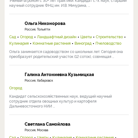
Ученый-агроном с 30+ лет практики. Кандидат с.-х. наук, старший
научный сотрудник ФНЦ им. И.В. Мичурина, ...
Ольга Никонорова
Россия, Тольятти
Сад
Огород
Ландшафтный дизайн
Цветы
Строительство
Кулинария
Комнатные растения
Виноград
Пчеловодство
Ольга занимается садоводством со школьных лет. Сегодня она
преобразует родительский участок (12 соток), совмещая ...
Галина Антониевна Кузьмицкая
Россия, Хабаровск
Огород
Кандидат сельскохозяйственных наук, ведущий научный
сотрудник отдела овощных культур и картофеля
Дальневосточного НИИ ...
Светлана Самойлова
Россия, Москва
Сад
Огород
Цветы
Кулинария
Комнатные растения