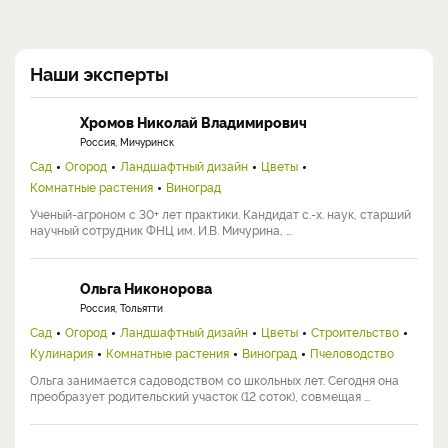
Наши эксперты
Хромов Николай Владимирович
Россия, Мичуринск
Сад
Огород
Ландшафтный дизайн
Цветы
Комнатные растения
Виноград
Ученый-агроном с 30+ лет практики. Кандидат с.-х. наук, старший
научный сотрудник ФНЦ им. И.В. Мичурина, ...
Ольга Никонорова
Россия, Тольятти
Сад
Огород
Ландшафтный дизайн
Цветы
Строительство
Кулинария
Комнатные растения
Виноград
Пчеловодство
Ольга занимается садоводством со школьных лет. Сегодня она
преобразует родительский участок (12 соток), совмещая ...