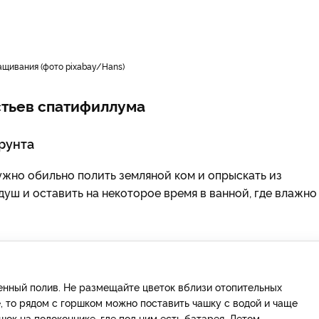
ащивания (фото pixabay/Hans)
истьев спатифиллума
рунта
ужно обильно полить земляной ком и опрыскать из
душ и оставить на некоторое время в ванной, где влажно
нный полив. Не размещайте цветок вблизи отопительных
, то рядом с горшком можно поставить чашку с водой и чаще
ок на подоконнике, где под ним есть батарея. Летом