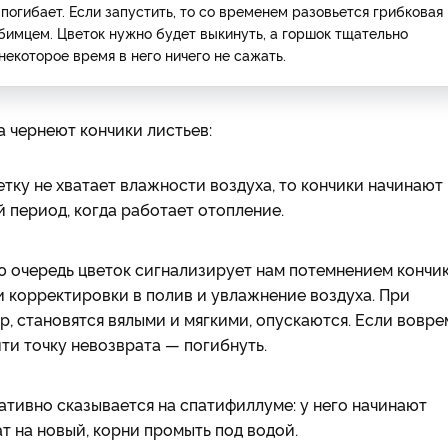
погибает. Если запустить, то со временем разовьется грибковая
юбимцем. Цветок нужно будет выкинуть, а горшок тщательно
екоторое время в него ничего не сажать.
а чернеют кончики листьев:
етку не хватает влажности воздуха, то кончики начинают
й период, когда работает отопление.
ю очередь цветок сигнализирует нам потемнением кончи
и корректировки в полив и увлажнение воздуха. При
р, становятся вялыми и мягкими, опускаются. Если вовре
йти точку невозврата — погибнуть.
ативно сказывается на спатифиллуме: у него начинают
т на новый, корни промыть под водой.