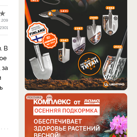
:
209
2301
. В
кое
 за
и
ь
РЕКЛАМА