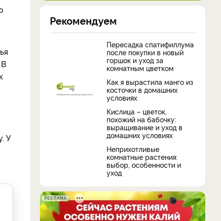
о
Рекомендуем
Пересадка спатифиллума
ья
после покупки в новый
горшок и уход за
 В
комнатным цветком
к
Как я вырастила манго из
косточки в домашних
условиях
Кислица – цветок,
похожий на бабочку:
выращивание и уход в
домашних условиях
. У
Неприхотливые
комнатные растения:
выбор, особенности и
уход
РЕКЛАМА