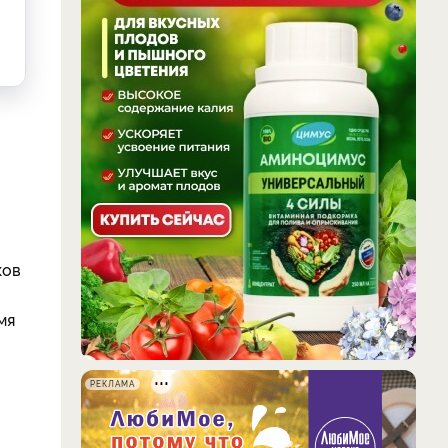
ков
мя
РЕКЛАМА