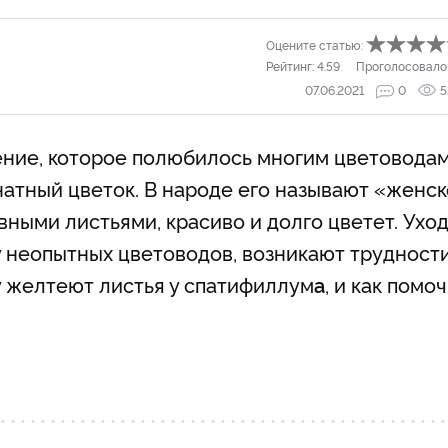
Оцените статью:
Рейтинг:
4.59
Проголосовало
07.06.2021
0
5
ние, которое полюбилось многим цветоводам
атный цветок. В народе его называют «женс
вными листьями, красиво и долго цветет. Уход
у неопытных цветоводов, возникают трудност
 желтеют листья у спатифиллум
а
, и как помоч