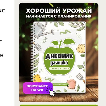
цит
с
ие