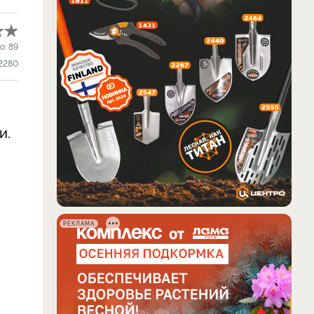
о:
89
2280
и.
РЕКЛАМА