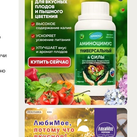
е
учи
нно
РЕКЛАМА
о