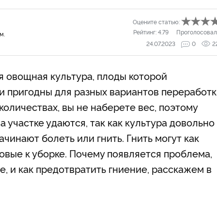
Оцените статью:
Рейтинг:
4.79
Проголосовал
м.
24.07.2023
0
2
 овощная культура, плоды которой
и пригодны для разных вариантов переработк
оличествах, вы не наберете вес, поэтому
а участке удаются, так как культура довольно
чинают болеть или гнить. Гнить могут как
товые к уборке. Почему появляется проблема,
те, и как предотвратить гниение, расскажем в