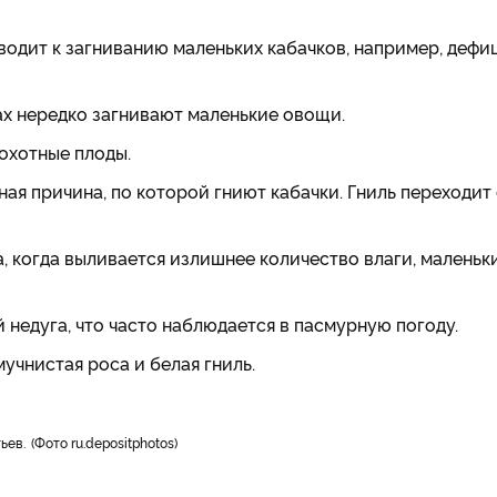
водит к загниванию маленьких кабачков, например, дефи
х нередко загнивают маленькие овощи.
рохотные плоды.
ая причина, по которой гниют кабачки.
Гниль переходит 
 когда выливается излишнее количество влаги, маленьк
 недуга, что часто наблюдается в пасмурную погоду.
учнистая роса и белая гниль.
тьев.
Фото ru.depositphotos