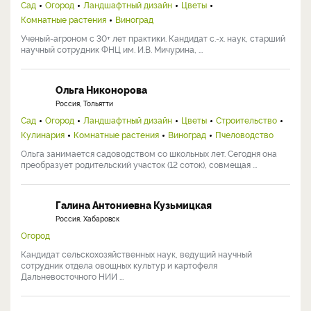
Сад
Огород
Ландшафтный дизайн
Цветы
Комнатные растения
Виноград
Ученый-агроном с 30+ лет практики. Кандидат с.-х. наук, старший
научный сотрудник ФНЦ им. И.В. Мичурина, ...
Ольга Никонорова
Россия, Тольятти
Сад
Огород
Ландшафтный дизайн
Цветы
Строительство
Кулинария
Комнатные растения
Виноград
Пчеловодство
Ольга занимается садоводством со школьных лет. Сегодня она
преобразует родительский участок (12 соток), совмещая ...
Галина Антониевна Кузьмицкая
Россия, Хабаровск
Огород
Кандидат сельскохозяйственных наук, ведущий научный
сотрудник отдела овощных культур и картофеля
Дальневосточного НИИ ...