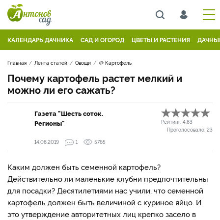
КАЛЕНДАРЬ ДАЧНИКА
САД И ОГОРОД
ЦВЕТЫ И РАСТЕНИЯ
ДАЧНЫ
Главная
Лента статей
Овощи
🥔 Картофель
Почему картофель растет мелкий и
можно ли его сажать?
Газета "Шесть соток.
Регионы"
Рейтинг:
4.83
Проголосовало:
23
14.08.2019
1
5765
Каким должен быть семенной картофель?
Действительно ли маленькие клубни предпочтительны
для посадки? Десятилетиями нас учили, что семенной
картофель должен быть величиной с куриное яйцо. И
это утверждение авторитетных лиц крепко засело в