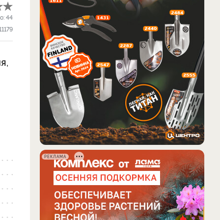
о:
44
11179
я,
РЕКЛАМА