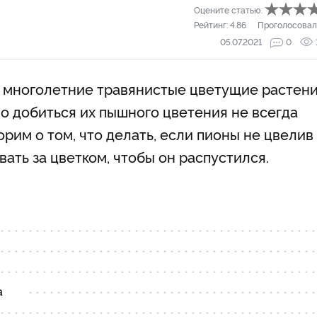
Оцените статью:
Рейтинг:
4.86
Проголосовал
05.07.2021
0
 многолетние травянистые цветущие растени
но добиться их пышного цветения не всегда
рим о том, что делать, если пионы не цвели
в
ать за цветком, чтобы он распустился.
а