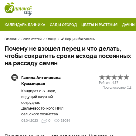
КАЛЕНДАРЬ ДАЧНИКА
САД И ОГОРОД
ЦВЕТЫ И РАСТЕНИЯ
ДАЧНЫ
Главная
Лента статей
Овощи
🍆 Перцы и баклажаны
Почему не взошел перец и что делать,
чтобы сократить сроки всхода посеянных
на рассаду семян
Галина Антониевна
Кузьмицкая
Рейтинг:
4.57
Проголосовало:
112
Кандидат с.-х. наук,
ведущий научный
сотрудник
Дальневосточного НИИ
сельского хозяйства
08.04.2023
0
28034
Покупные семена — это кот в мешке. Никогда не