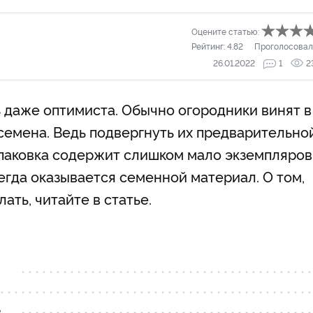
Оцените статью:
Рейтинг:
4.82
Проголосовал
26.01.2022
1
2
 даже оптимиста. Обычно огородники винят в
емена. Ведь подвергнуть их предварительно
упаковка содержит слишком мало экземпляров
егда оказывается семенной материал. О том,
ать, читайте в статье.
в