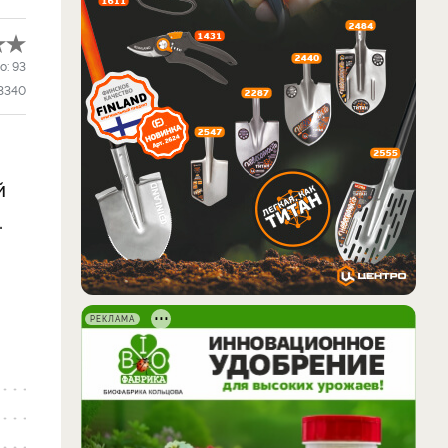
о:
93
3340
й
.
РЕКЛАМА