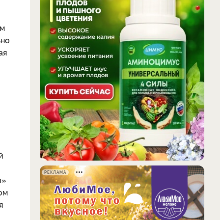
ом
ьно
ая
й
РЕКЛАМА
и»
ом
я