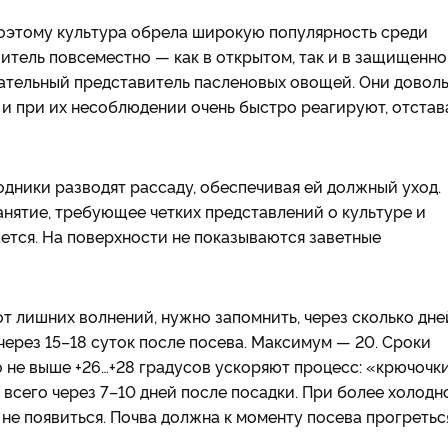
оэтому культура обрела широкую популярность среди
тель повсеместно — как в открытом, так и в защищенн
овательный представитель пасленовых овощей. Они довол
и при их несоблюдении очень быстро реагируют, отстав
дники разводят рассаду, обеспечивая ей должный уход.
анятие, требующее четких представлений о культуре и
ется. На поверхности не показываются заветные
от лишних волнений, нужно запомнить, через сколько дне
ерез 15–18 суток после посева. Максимум — 20. Сроки
о не выше +26…+28 градусов ускоряют процесс: «крючочк
всего через 7–10 дней после посадки. При более холодн
е не появиться. Почва должна к моменту посева прогретьс