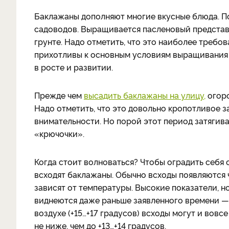
Баклажаны дополняют многие вкусные блюда. П
садоводов. Выращивается пасленовый представи
грунте. Надо отметить, что это наиболее треб
прихотливы к основным условиям выращивания 
в росте и развитии.
Прежде чем
высадить баклажаны на улицу,
огоро
Надо отметить, что это довольно кропотливое з
внимательности. Но порой этот период затягива
«крючочки».
Когда стоит волноваться? Чтобы оградить себя 
всходят баклажаны. Обычно всходы появляются ч
зависят от температуры. Высокие показатели, н
виднеются даже раньше заявленного времени — 
воздухе (+15…+17 градусов) всходы могут и вовс
не ниже, чем до +13…+14 градусов.