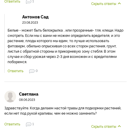
Ответить
1
Скрыть ответы
Антонов Сад
23.08.2023
Белые - может быть белокрылка , или прозрачные- тля, клещи. Надо
смотреть. Если мы с вами не можем определить вредителя, и это
растение, плоды которого мы едим, то лучше использовать
фитоверм, обильно опрыскивая со всех сторон растения, грунт,
листья с обратной стороны и прикорневую зону стебля. В этом
случае и сбор урожая через 2-3 дня возможен и с вредителями
поборемся.
Ответить
0
Светлана
08.06.2023
Здравствуйте. Когда делаем настой травы для подкормки растений,
если нет под рукой крапивы, чем ее можно заменить?
Ответить
1
Скрыть ответы