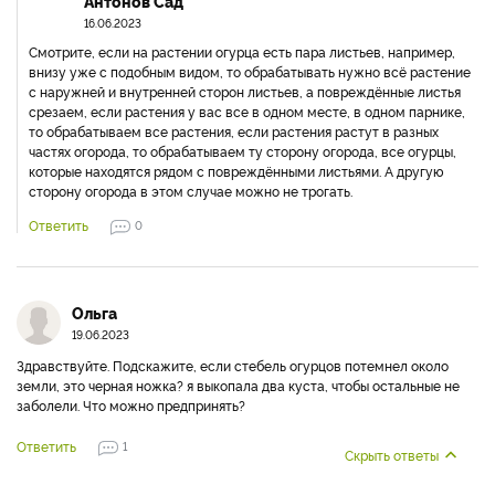
Антонов Сад
16.06.2023
Смотрите, если на растении огурца есть пара листьев, например,
внизу уже с подобным видом, то обрабатывать нужно всё растение
с наружней и внутренней сторон листьев, а повреждённые листья
срезаем, если растения у вас все в одном месте, в одном парнике,
то обрабатываем все растения, если растения растут в разных
частях огорода, то обрабатываем ту сторону огорода, все огурцы,
которые находятся рядом с повреждёнными листьями. А другую
сторону огорода в этом случае можно не трогать.
Ответить
0
Ольга
19.06.2023
Здравствуйте. Подскажите, если стебель огурцов потемнел около
земли, это черная ножка? я выкопала два куста, чтобы остальные не
заболели. Что можно предпринять?
Ответить
1
Скрыть ответы