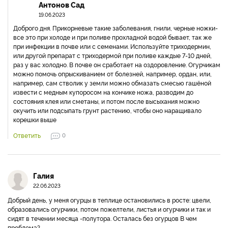
Антонов Сад
19.06.2023
Доброго дня. Прикорневые такие заболевания, гнили, черные ножки-
все это при холоде и при поливе прохладной водой бывает, так же
при инфекции в почве или с семенами. Используйте триходермин,
или другой препарат с триходермой при поливе каждые 7-10 дней,
раз у вас холодно. В почве он сработает на оздоровление. Огурчикам
можно помочь опрыскиванием от болезней, например, ордан, или,
например, сам стволик у земли можно обмазать смесью гашёной
извести с медным купоросом на кончике ножа, разводим до
состояния клея или сметаны, и потом после высыхания можно
окучить или подсыпать грунт растению, чтобы оно наращивало
корешки выше
Ответить
0
Галия
22.06.2023
Добрый день, у меня огурцы в теплице остановились в росте: цвели,
образовались огурчики, потом пожелтели, листья и огурчики и так и
сидят в течении месяца -полутора. Осталась без огурцов В чем
проблема?