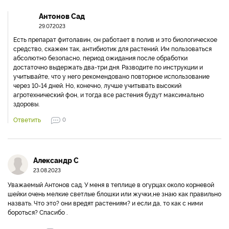
Антонов Сад
29.07.2023
Есть препарат фитолавин, он работает в полив и это биологическое
средство, скажем так, антибиотик для растений. Им пользоваться
абсолютно безопасно, период ожидания после обработки
достаточно выдержать два-три дня. Разводите по инструкции и
учитывайте, что у него рекомендовано повторное использование
через 10-14 дней. Но, конечно, лучше учитывать высокий
агротехнический фон, и тогда все растения будут максимально
здоровы.
Ответить
0
Александр С
23.08.2023
Уважаемый Антонов сад. У меня в теплице в огурцах около корневой
шейки очень мелкие светлые блошки или жучки,не знаю как правильно
назвать. Что это? они вредят растениям? и если да, то как с ними
бороться? Спасибо .