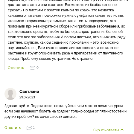
достается света и они желтеют. Вы можете их безболезненно
срезать. По листьям с желтой каймой по краю- это нехватка
калийного питания, подкормка нужна сульфатом калия, те листья,
что имеют коричневые размытые пятна- есть подозрение, что
поломали при неаккуратном сборе или грибковые заболевания, их
так же можно срезать, чтобы не было распространения болезней,
если это все же заболевания. А по тем листьям, что в нижнем ряду
светлее, хрупкие, как бы седые и с проколами, - это, возможно.
паутинный клещ. Вам нужно такие листья срезать, а остальное
растение и грунт опрыскивать раза 4 препаратами от паутинного
клеща. Проблему можно устранить. Не страшно.
Ответить
0
Светлана
29.07.2023
Здравствуйте. Подскажите, пожалуйста, чем можно лечить огурцы,
если они начинают болеть на грядке? только ордан от пятнистостей и
других проблем? не хочется есть химию...
Ответить
1
Скрыть ответы