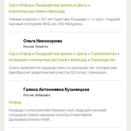
Сад
Огород
Ландшафтный дизайн
Цветы
Комнатные растения
Виноград
Ученый-агроном с 30+ лет практики. Кандидат с.-х. наук, старший
научный сотрудник ФНЦ им. И.В. Мичурина, ...
Ольга Никонорова
Россия, Тольятти
Сад
Огород
Ландшафтный дизайн
Цветы
Строительство
Кулинария
Комнатные растения
Виноград
Пчеловодство
Ольга занимается садоводством со школьных лет. Сегодня она
преобразует родительский участок (12 соток), совмещая ...
Галина Антониевна Кузьмицкая
Россия, Хабаровск
Огород
Кандидат сельскохозяйственных наук, ведущий научный
сотрудник отдела овощных культур и картофеля
Дальневосточного НИИ ...