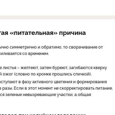
тая «питательная» причина
ычно симметрично и обратимо, то сворачивание от
усиливается со временем.
 листья – желтеют, затем буреют, загибаются кверху
й ожог (словно по кромке прошлись спичкой).
 вступают в фазу активного цветения и формирования
в разы. Если в этот момент не скорректировать питание,
ься зеленые невызревающие участки, а общая
плодов при калийном голодании