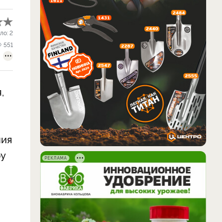
ло:
2
551
,
ния
ру
РЕКЛАМА