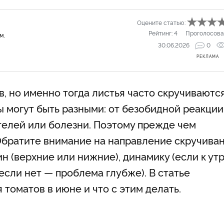
Оцените статью:
Рейтинг:
4
Проголосова
м.
30.06.2026
0
РЕКЛАМА
, но именно тогда листья часто скручиваются
 могут быть разными: от безобидной реакции
ителей или болезни. Поэтому прежде чем
 Обратите внимание на направление скручива
н (верхние или нижние), динамику (если к ут
если нет — проблема глубже). В статье
 томатов в июне и что с этим делать.