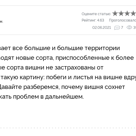
Оцените статью:
Рейтинг:
4.63
Проголосовал
м.
02.06.2021
7
3
вает все большие и большие территории
водят новые сорта, приспособленные к более
е сорта вишни не застрахованы от
акую картину: побеги и листья на вишне вдр
Давайте разберемся, почему вишня сохнет
ежать проблем в дальнейшем.