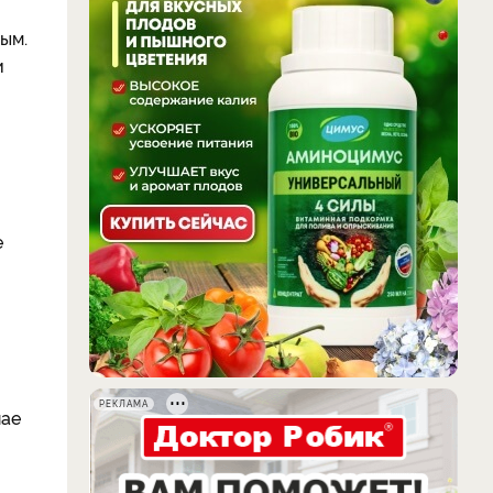
ым.
и
е
РЕКЛАМА
чае