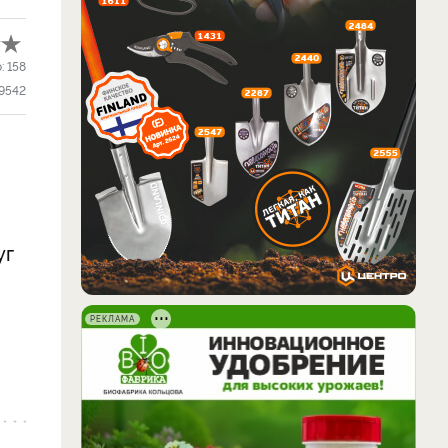
о:
158
9542
уг
РЕКЛАМА