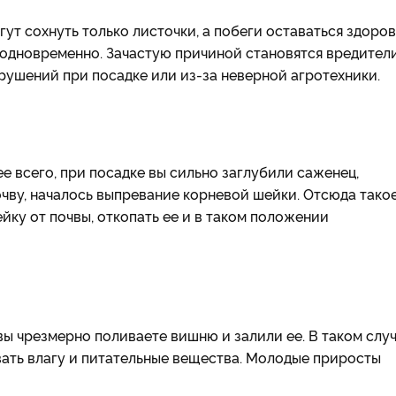
ут сохнуть только листочки, а побеги оставаться здоров
и одновременно. Зачастую причиной становятся вредител
арушений при посадке или из-за неверной агротехники.
ее всего, при посадке вы сильно заглубили саженец,
очву, началось выпревание корневой шейки. Отсюда тако
ку от почвы, откопать ее и в таком положении
вы чрезмерно поливаете вишню и залили ее. В таком слу
вать влагу и питательные вещества. Молодые приросты