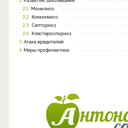
2.
Развитие заболеваний
2.1.
Монилиоз
2.2.
Коккомикоз
2.3.
Септориоз
2.4.
Клястероспориоз
3.
Атака вредителей
4.
Меры профилактики