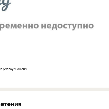
о pixabay/Couleur
ветения