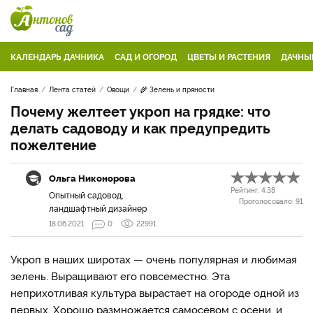
КАЛЕНДАРЬ ДАЧНИКА
САД И ОГОРОД
ЦВЕТЫ И РАСТЕНИЯ
ДАЧНЫ
Главная
Лента статей
Овощи
🌾 Зелень и пряности
Почему желтеет укроп на грядке: что
делать садоводу и как предупредить
пожелтение
Ольга Никонорова
Рейтинг:
4.38
Опытный садовод,
Проголосовало:
91
ландшафтный дизайнер
18.06.2021
0
22991
Укроп в наших широтах — очень популярная и любимая
зелень. Выращивают его повсеместно. Эта
неприхотливая культура вырастает на огороде одной из
первых. Хорошо размножается самосевом с осени, и