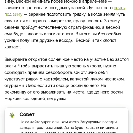
зиму. Весной начинать посев можно в апреле–мае —
зависит от региона и погодных условий. Лучше всего
сеять
под зиму
— заранее подготовить грядку, а когда земля чуть
схватится от первых заморозков, сразу посеять. За зиму
семена пройдут естественную стратификацию, а весной
ему будет вдоволь влаги от снега. В итоге вы без особых
усилий получите дружные всходы. Весной и так хлопот
хватает.
Выбирайте открытое солнечное место на участке без застоя
влаги. Чтобы вырастить пышную зелень укропа, нужно
соблюдать правила севооборота. Он отлично себя
чувствует рядом с картофелем, капустой, луком, чесноком,
огурцами. Либо если эти овощи росли до него. Не
рекомендуют его высаживать на места, где до него росли
морковь, сельдерей, петрушка.
Совет
Не сажайте укроп слишком часто. Загущенные посадки
замедлят рост растений. Им не будет хватать питания, а
некоторым — и света. Сначала густые зеленые заросли