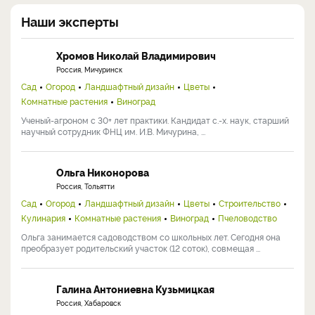
Наши эксперты
Хромов Николай Владимирович
Россия, Мичуринск
Сад
Огород
Ландшафтный дизайн
Цветы
Комнатные растения
Виноград
Ученый-агроном с 30+ лет практики. Кандидат с.-х. наук, старший
научный сотрудник ФНЦ им. И.В. Мичурина, ...
Ольга Никонорова
Россия, Тольятти
Сад
Огород
Ландшафтный дизайн
Цветы
Строительство
Кулинария
Комнатные растения
Виноград
Пчеловодство
Ольга занимается садоводством со школьных лет. Сегодня она
преобразует родительский участок (12 соток), совмещая ...
Галина Антониевна Кузьмицкая
Россия, Хабаровск