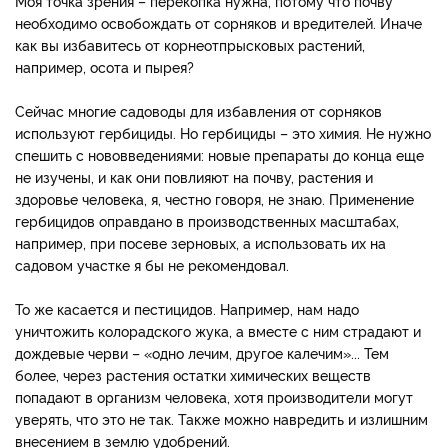
Моя точка зрения – перекопка нужна, потому что почву
необходимо освобождать от сорняков и вредителей. Иначе
как вы избавитесь от корнеотпрысковых растений,
например, осота и пырея?
Сейчас многие садоводы для избавления от сорняков
используют гербициды. Но гербициды – это химия. Не нужно
спешить с нововведениями: новые препараты до конца еще
не изучены, и как они повлияют на почву, растения и
здоровье человека, я, честно говоря, не знаю. Применение
гербицидов оправдано в производственных масштабах,
например, при посеве зерновых, а использовать их на
садовом участке я бы не рекомендовал.
То же касается и пестицидов. Например, нам надо
уничтожить колорадского жука, а вместе с ним страдают и
дождевые черви – «одно лечим, другое калечим»... Тем
более, через растения остатки химических веществ
попадают в организм человека, хотя производители могут
уверять, что это не так. Также можно навредить и излишним
внесением в землю удобрений.