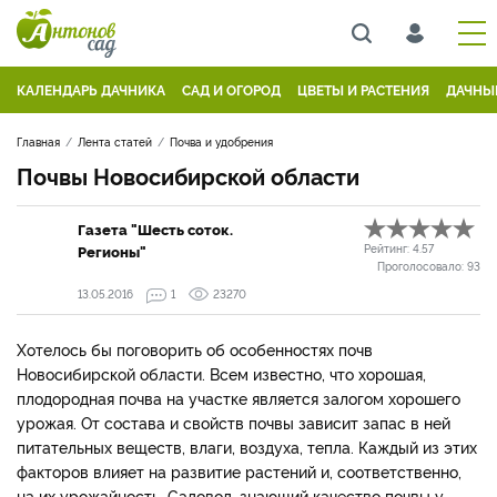
КАЛЕНДАРЬ ДАЧНИКА
САД И ОГОРОД
ЦВЕТЫ И РАСТЕНИЯ
ДАЧНЫ
Главная
Лента статей
Почва и удобрения
Почвы Новосибирской области
Газета "Шесть соток.
Регионы"
Рейтинг:
4.57
Проголосовало:
93
13.05.2016
1
23270
Хотелось бы поговорить об особенностях почв
Новосибирской области. Всем известно, что хорошая,
плодородная почва на участке является залогом хорошего
урожая. От состава и свойств почвы зависит запас в ней
питательных веществ, влаги, воздуха, тепла. Каждый из этих
факторов влияет на развитие растений и, соответственно,
на их урожайность. Садовод, знающий качество почвы у