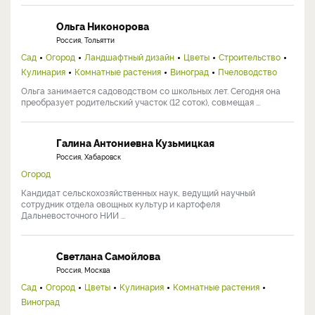
Ольга Никонорова
Россия, Тольятти
Сад
Огород
Ландшафтный дизайн
Цветы
Строительство
Кулинария
Комнатные растения
Виноград
Пчеловодство
Ольга занимается садоводством со школьных лет. Сегодня она
преобразует родительский участок (12 соток), совмещая ...
Галина Антониевна Кузьмицкая
Россия, Хабаровск
Огород
Кандидат сельскохозяйственных наук, ведущий научный
сотрудник отдела овощных культур и картофеля
Дальневосточного НИИ ...
Светлана Самойлова
Россия, Москва
Сад
Огород
Цветы
Кулинария
Комнатные растения
Виноград