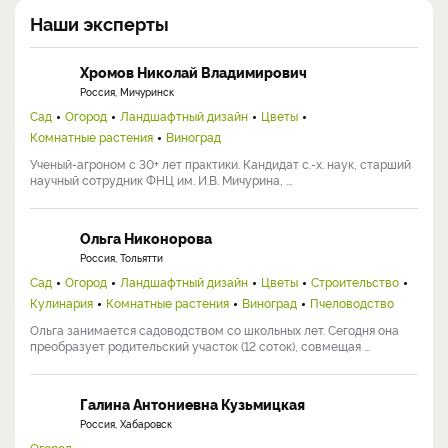
Наши эксперты
Хромов Николай Владимирович
Россия, Мичуринск
Сад
Огород
Ландшафтный дизайн
Цветы
Комнатные растения
Виноград
Ученый-агроном с 30+ лет практики. Кандидат с.-х. наук, старший
научный сотрудник ФНЦ им. И.В. Мичурина, ...
Ольга Никонорова
Россия, Тольятти
Сад
Огород
Ландшафтный дизайн
Цветы
Строительство
Кулинария
Комнатные растения
Виноград
Пчеловодство
Ольга занимается садоводством со школьных лет. Сегодня она
преобразует родительский участок (12 соток), совмещая ...
Галина Антониевна Кузьмицкая
Россия, Хабаровск
Огород