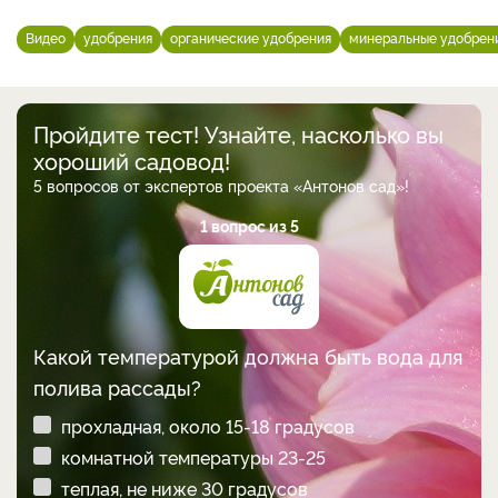
Видео
удобрения
органические удобрения
минеральные удобрен
Пройдите тест! Узнайте, насколько вы
хороший садовод!
5 вопросов от экспертов проекта «Антонов сад»!
1 вопрос из 5
Какой температурой должна быть вода для
полива рассады?
прохладная, около 15-18 градусов
комнатной температуры 23-25
теплая, не ниже 30 градусов