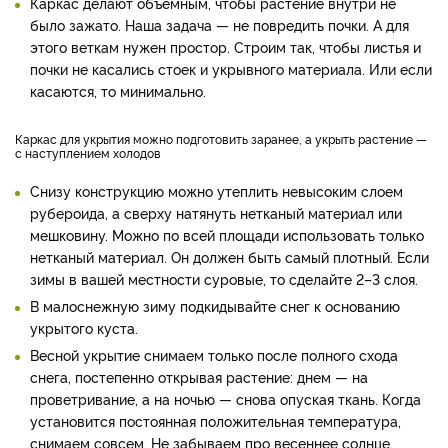
Каркас делают объемным, чтобы растение внутри не
было зажато. Наша задача — не повредить почки. А для
этого веткам нужен простор. Строим так, чтобы листья и
почки не касались стоек и укрывного материала. Или если
касаются, то минимально.
Каркас для укрытия можно подготовить заранее, а укрыть растение —
с наступлением холодов
Снизу конструкцию можно утеплить невысоким слоем
рубероида, а сверху натянуть нетканый материал или
мешковину. Можно по всей площади использовать только
нетканый материал. Он должен быть самый плотный. Если
зимы в вашей местности суровые, то сделайте 2–3 слоя.
В малоснежную зиму подкидывайте снег к основанию
укрытого куста.
Весной укрытие снимаем только после полного схода
снега, постепенно открывая растение: днем — на
проветривание, а на ночью — снова опуская ткань. Когда
установится постоянная положительная температура,
снимаем совсем. Не забываем про весеннее солнце,