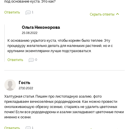
под основание куста. Это как?
Ответить
1
Скрыть ответы
Ольга Никонорова
25.08.2022
К основанию укрытого куста, чтобы корням было теплее. Эту
процедуру желательно делать для маленьких растений, но и с
крупными экземплярами лучше подстраховаться.
Ответить
0
Гость
27.10.2022
Халтурная статья. Пишем про листопадную азалию, фото
прикладываем вечнозелёных рододендронов. Как можно провести
омолаживающую обрезку осенью, стараясь не удалить цветочных
почек! Если все рододендроны и азалии закладывают цветочные почки
именно к осени.
Ответить
1