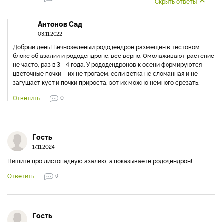
Скрыть ответы
Антонов Сад
03.11.2022
Добрый день! Вечнозеленый рододендрон размещен в тестовом
блоке об азалии и рододендроне, все верно. Омолаживают растение
не часто, раз в 3 - 4 года. У рододендронов к осени формируются
цветочные почки – их не трогаем, если ветка не сломанная и не
загущает куст и почки прироста, вот их можно немного срезать.
Ответить
0
Гость
17.11.2024
Пишите про листопадную азалию, а показываете рододендрон!
Ответить
0
Гость