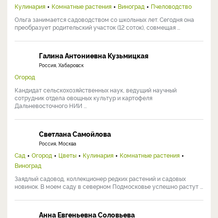
Кулинария
Комнатные растения
Виноград
Пчеловодство
Ольга занимается садоводством со школьных лет. Сегодня она
преобразует родительский участок (12 соток), совмещая ...
Галина Антониевна Кузьмицкая
Россия, Хабаровск
Огород
Кандидат сельскохозяйственных наук, ведущий научный
сотрудник отдела овощных культур и картофеля
Дальневосточного НИИ ...
Светлана Самойлова
Россия, Москва
Сад
Огород
Цветы
Кулинария
Комнатные растения
Виноград
Заядлый садовод, коллекционер редких растений и садовых
новинок. В моем саду в северном Подмосковье успешно растут ...
Анна Евгеньевна Соловьева