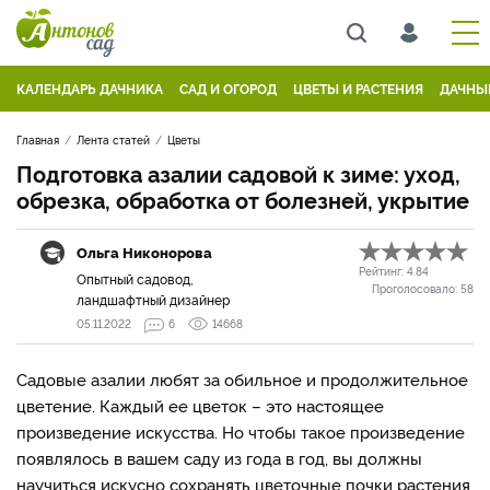
КАЛЕНДАРЬ ДАЧНИКА
САД И ОГОРОД
ЦВЕТЫ И РАСТЕНИЯ
ДАЧНЫ
Главная
Лента статей
Цветы
Подготовка азалии садовой к зиме: уход,
обрезка, обработка от болезней, укрытие
Ольга Никонорова
Рейтинг:
4.84
Опытный садовод,
Проголосовало:
58
ландшафтный дизайнер
05.11.2022
6
14668
Садовые азалии любят за обильное и продолжительное
цветение. Каждый ее цветок – это настоящее
произведение искусства. Но чтобы такое произведение
появлялось в вашем саду из года в год, вы должны
научиться искусно сохранять цветочные почки растения